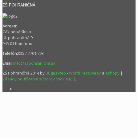
ZŠ POHRANIČNÁ
Adresa
:
Základná škola
Ul. pohraničná 9
945 01 Komárno
Telefón:
035 / 7701 793
Email:
info@zspohranicna.sk
ZŠ Pohraničná 2014 by
BugesWeb
-
WordPress weby
a
eshopy
|
Zásady používania súborov cookie (EÚ)