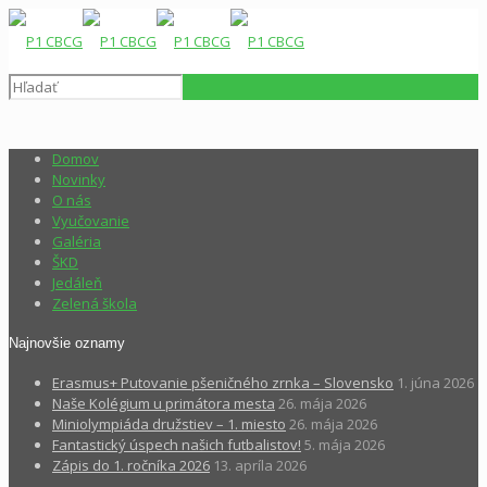
Domov
Novinky
O nás
Vyučovanie
Galéria
ŠKD
Jedáleň
Zelená škola
Najnovšie oznamy
Erasmus+ Putovanie pšeničného zrnka – Slovensko
1. júna 2026
Naše Kolégium u primátora mesta
26. mája 2026
Miniolympiáda družstiev – 1. miesto
26. mája 2026
Fantastický úspech našich futbalistov!
5. mája 2026
Zápis do 1. ročníka 2026
13. apríla 2026