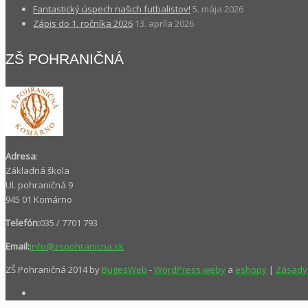
Fantastický úspech našich futbalistov!
5. mája 2026
Zápis do 1. ročníka 2026
13. apríla 2026
ZŠ POHRANIČNÁ
Adresa
:
Základná škola
Ul. pohraničná 9
945 01 Komárno
Telefón:
035 / 7701 793
Email:
info@zspohranicna.sk
ZŠ Pohraničná 2014 by
BugesWeb
-
WordPress weby
a
eshopy
|
Zásady 