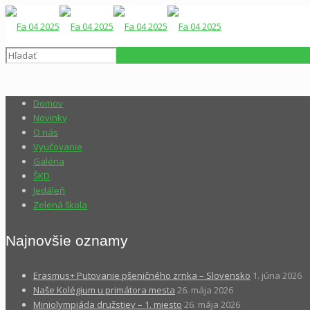
Domov
Novinky
O nás
Vyučovanie
Galéria
ŠKD
Jedáleň
Zelená škola
Najnovšie oznamy
Erasmus+ Putovanie pšeničného zrnka – Slovensko
1. júna 2026
Naše Kolégium u primátora mesta
26. mája 2026
Miniolympiáda družstiev – 1. miesto
26. mája 2026