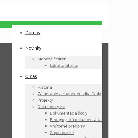
Domov
Novinky
Mobilná čitáreň
Lokalita čitárne
O nás
História
Zameranie a charakteristika školy
Projekty
Dokumenty >>
Dokumentácia školy
Pedagogická dokumentácia
Vnútorné predpisy
Zápisnice >>