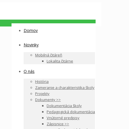
Domov
Novinky
Mobilná čitáreň
Lokalita čitárne
O nás
História
Zameranie a charakteristika školy
Projekty
Dokumenty >>
Dokumentácia školy
Pedagogická dokumentácia
Vnútorné predpisy
Zápisnice >>