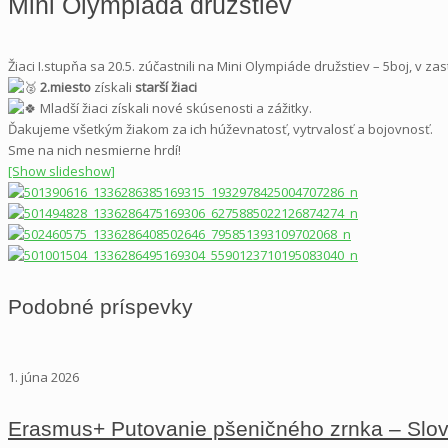
Mini Olympiáda družstiev
Žiaci I.stupňa sa 20.5. zúčastnili na Mini Olympiáde družstiev – 5boj, v z
2.miesto
získali
starší žiaci
Mladší žiaci získali nové skúsenosti a zážitky.
Ďakujeme všetkým žiakom za ich húževnatosť, vytrvalosť a bojovnosť.
Sme na nich nesmierne hrdí!
[Show slideshow]
Podobné príspevky
1. júna 2026
Erasmus+ Putovanie pšeničného zrnka – Slo