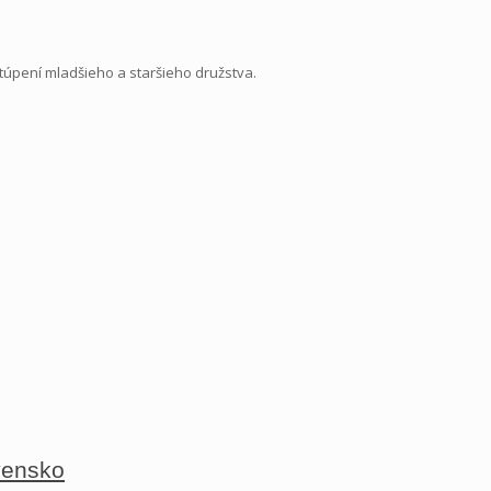
astúpení mladšieho a staršieho družstva.
vensko