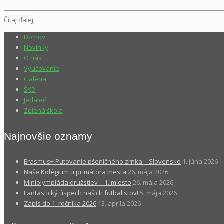
Čítaj ďalej
Domov
Novinky
O nás
Vyučovanie
Galéria
ŠKD
Jedáleň
Zelená škola
Najnovšie oznamy
Erasmus+ Putovanie pšeničného zrnka – Slovensko
1. júna 2026
Naše Kolégium u primátora mesta
26. mája 2026
Miniolympiáda družstiev – 1. miesto
26. mája 2026
Fantastický úspech našich futbalistov!
5. mája 2026
Zápis do 1. ročníka 2026
13. apríla 2026