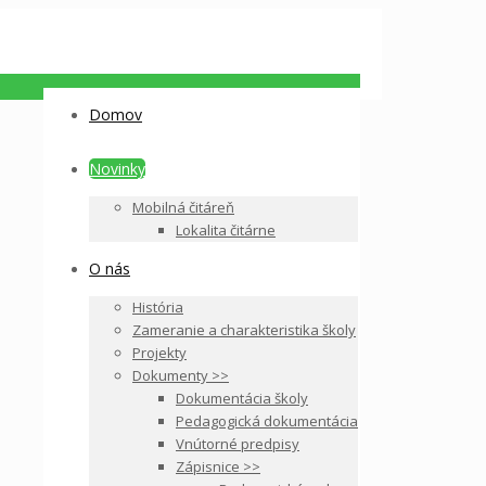
Domov
Novinky
Mobilná čitáreň
Lokalita čitárne
O nás
História
Zameranie a charakteristika školy
Projekty
Dokumenty >>
Dokumentácia školy
Pedagogická dokumentácia
Vnútorné predpisy
Zápisnice >>