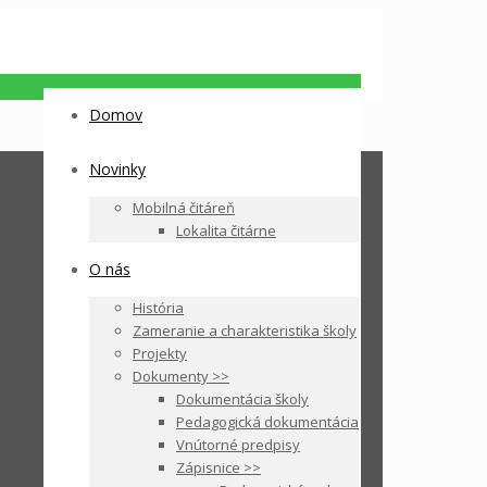
Domov
Novinky
Mobilná čitáreň
Lokalita čitárne
O nás
História
Zameranie a charakteristika školy
Projekty
Dokumenty >>
Dokumentácia školy
Pedagogická dokumentácia
Vnútorné predpisy
Zápisnice >>