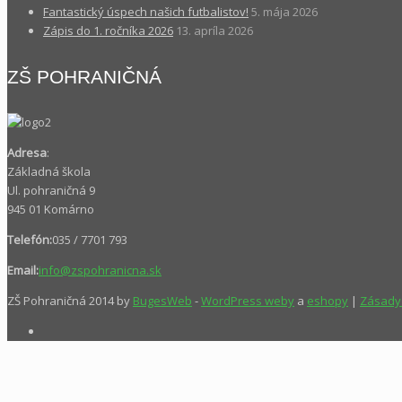
Fantastický úspech našich futbalistov!
5. mája 2026
Zápis do 1. ročníka 2026
13. apríla 2026
ZŠ POHRANIČNÁ
Adresa
:
Základná škola
Ul. pohraničná 9
945 01 Komárno
Telefón:
035 / 7701 793
Email:
info@zspohranicna.sk
ZŠ Pohraničná 2014 by
BugesWeb
-
WordPress weby
a
eshopy
|
Zásady 