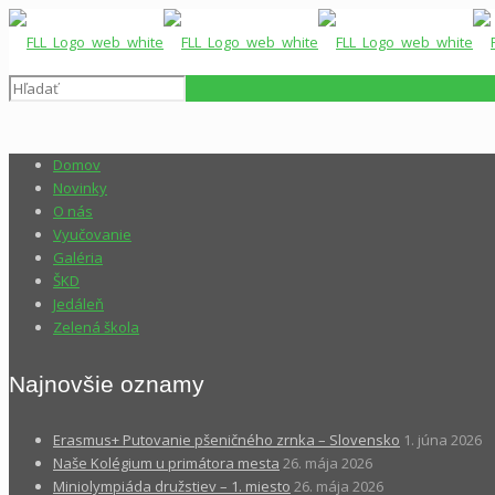
Domov
Novinky
O nás
Vyučovanie
Galéria
ŠKD
Jedáleň
Zelená škola
Najnovšie oznamy
Erasmus+ Putovanie pšeničného zrnka – Slovensko
1. júna 2026
Naše Kolégium u primátora mesta
26. mája 2026
Miniolympiáda družstiev – 1. miesto
26. mája 2026