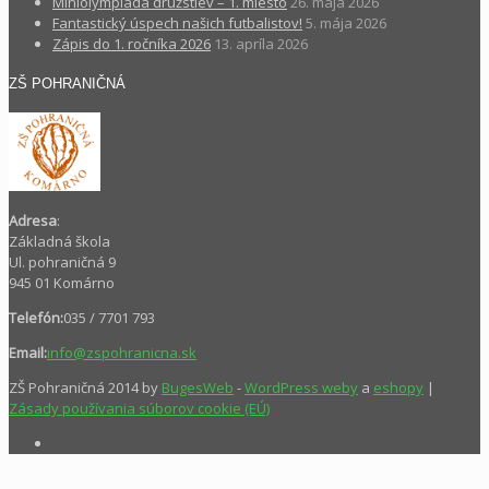
Miniolympiáda družstiev – 1. miesto
26. mája 2026
Fantastický úspech našich futbalistov!
5. mája 2026
Zápis do 1. ročníka 2026
13. apríla 2026
ZŠ POHRANIČNÁ
Adresa
:
Základná škola
Ul. pohraničná 9
945 01 Komárno
Telefón:
035 / 7701 793
Email:
info@zspohranicna.sk
ZŠ Pohraničná 2014 by
BugesWeb
-
WordPress weby
a
eshopy
|
Zásady používania súborov cookie (EÚ)