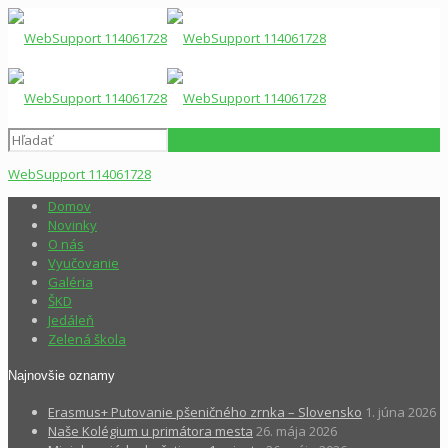
WebSupport 114061728
Domov
Novinky
O nás
Vyučovanie
Galéria
ŠKD
Jedáleň
Zelená škola
Najnovšie oznamy
Erasmus+ Putovanie pšeničného zrnka – Slovensko
1. júna 2026
Naše Kolégium u primátora mesta
26. mája 2026