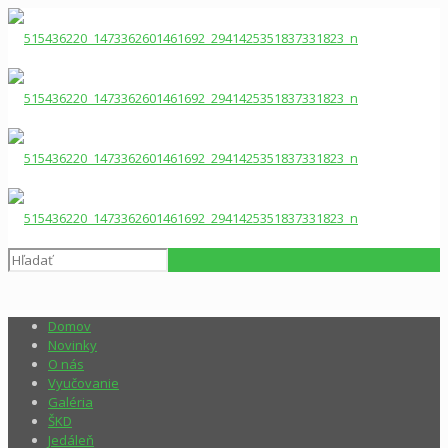
Domov
Novinky
O nás
Vyučovanie
Galéria
ŠKD
Jedáleň