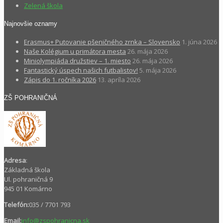
Zelená škola
Najnovšie oznamy
Erasmus+ Putovanie pšeničného zrnka – Slovensko
1. júna 2026
Naše Kolégium u primátora mesta
26. mája 2026
Miniolympiáda družstiev – 1. miesto
26. mája 2026
Fantastický úspech našich futbalistov!
5. mája 2026
Zápis do 1. ročníka 2026
13. apríla 2026
ZŠ POHRANIČNÁ
Adresa
:
Základná škola
Ul. pohraničná 9
945 01 Komárno
Telefón:
035 / 7701 793
Email:
info@zspohranicna.sk