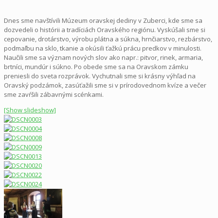
Dnes sme navštívili Múzeum oravskej dediny v Zuberci, kde sme sa
dozvedeli o histórii a tradíciách Oravského regiónu. Vyskúšali sme si
cepovanie, drotárstvo, výrobu plátna a súkna, hrnčiarstvo, rezbárstvo,
podmaľbu na sklo, tkanie a okúsili ťažkú prácu predkov v minulosti.
Naučili sme sa význam nových slov ako napr.: pitvor, rinek, armaria,
brtníci, mundúr i súkno. Po obede sme sa na Oravskom zámku
preniesli do sveta rozprávok. Vychutnali sme si krásny výhľad na
Oravský podzámok, zasúťažili sme si v prírodovednom kvíze a večer
sme zavŕšili zábavnými scénkami.
[Show slideshow]