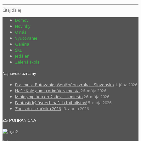
Čítaj ďalej
Domov
Novinky
O nás
Vyučovanie
Galéria
ŠKD
Jedáleň
Zelená škola
Najnovšie oznamy
Erasmus+ Putovanie pšeničného zrnka – Slovensko
1. júna 2026
Naše Kolégium u primátora mesta
26. mája 2026
Miniolympiáda družstiev – 1. miesto
26. mája 2026
Fantastický úspech našich futbalistov!
5. mája 2026
Zápis do 1. ročníka 2026
13. apríla 2026
ZŠ POHRANIČNÁ