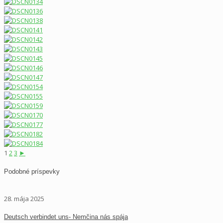
1
2
3
►
Podobné príspevky
28. mája 2025
Deutsch verbindet uns- Nemčina nás spája