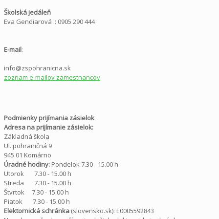
Školská jedáleň
Eva Gendiarová :: 0905 290 444
E-mail
:
info@zspohranicna.sk
zoznam e-mailov zamestnancov
Podmienky prijímania zásielok
Adresa na prijímanie zásielok:
Základná škola
Ul. pohraničná 9
945 01 Komárno
Úradné hodiny:
Pondelok 7.30 - 15.00 h
Utorok 7.30 - 15.00 h
Streda 7.30 - 15.00 h
Štvrtok 7.30 - 15.00 h
Piatok 7.30 - 15.00 h
Elektornická schránka
(slovensko.sk): E0005592843