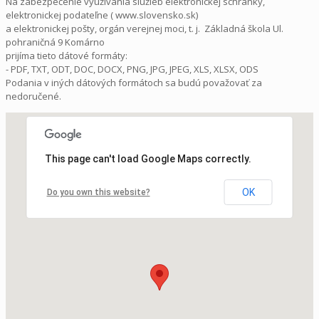
Na zabezpečenie využívania služieb elektronickej schránky,
elektronickej podateľne ( www.slovensko.sk)
a elektronickej pošty, orgán verejnej moci, t. j. Základná škola Ul.
pohraničná 9 Komárno
prijíma tieto dátové formáty:
- PDF, TXT, ODT, DOC, DOCX, PNG, JPG, JPEG, XLS, XLSX, ODS
Podania v iných dátových formátoch sa budú považovať za
nedoručené.
This page can't load Google Maps correctly.
OK
Do you own this website?