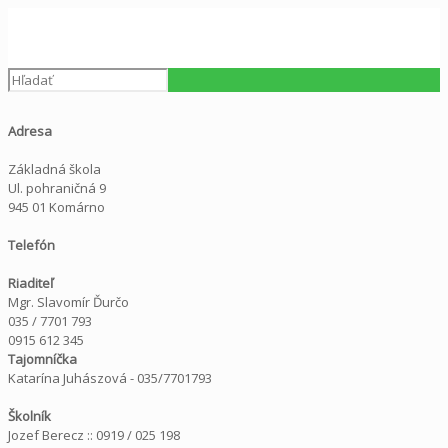
Adresa
Základná škola
Ul. pohraničná 9
945 01 Komárno
Telefón
Riaditeľ
Mgr. Slavomír Ďurčo
035 / 7701 793
0915 612 345
Tajomníčka
Katarína Juhászová - 035/7701793
Školník
Jozef Berecz :: 0919 / 025 198