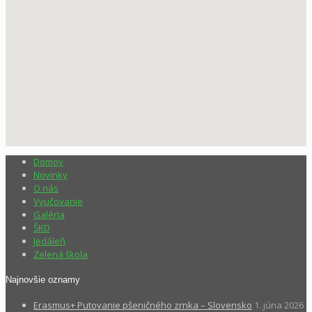
Domov
Novinky
O nás
Vyučovanie
Galéria
ŠKD
Jedáleň
Zelená škola
Najnovšie oznamy
Erasmus+ Putovanie pšeničného zrnka – Slovensko
1. júna 2026