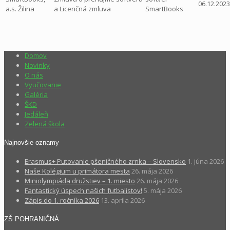
06.12.2023
a.s. Žilina
a Licenčná zmluva
SmartBooks
Domov
Novinky
O nás
Vyučovanie
Galéria
ŠKD
Jedáleň
Zelená škola
Najnovšie oznamy
Erasmus+ Putovanie pšeničného zrnka – Slovensko
1. júna 2026
Naše Kolégium u primátora mesta
26. mája 2026
Miniolympiáda družstiev – 1. miesto
26. mája 2026
Fantastický úspech našich futbalistov!
5. mája 2026
Zápis do 1. ročníka 2026
13. apríla 2026
ZŠ POHRANIČNÁ