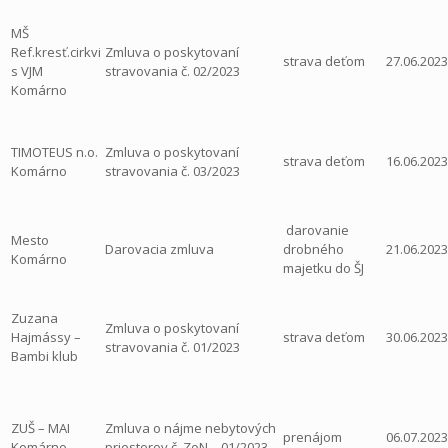
MŠ
Ref.kresť.cirkvi
Zmluva o poskytovaní
strava deťom
27.06.2023
s VJM
stravovania č. 02/2023
Komárno
TIMOTEUS n.o.
Zmluva o poskytovaní
strava deťom
16.06.2023
Komárno
stravovania č. 03/2023
darovanie
Mesto
Darovacia zmluva
drobného
21.06.2023
Komárno
majetku do ŠJ
Zuzana
Zmluva o poskytovaní
Hajmássy –
strava deťom
30.06.2023
stravovania č. 01/2023
Bambi klub
ZUŠ – MAI
Zmluva o nájme nebytových
prenájom
06.07.2023
Komárno
priestorov č. ZoN – 01/2023