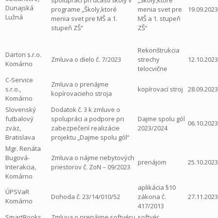
spolupráci pri účasti školy v
„Školy,ktoré
Dunajská
programe „Školy,ktoré
menia svet pre
19.09.2023
Lužná
menia svet pre MŠ a 1.
MŠ a 1. stupeň
stupeň ZŠ“
ZŠ“
Rekonštrukcia
Darton s.r.o.
Zmluva o dielo č. 7/2023
strechy
12.10.2023
Komárno
telocvične
C-Service
Zmluva o prenájme
s.r.o.,
kopírovací stroj
28.09.2023
kopírovacieho stroja
Komárno
Slovenský
Dodatok č. 3 k zmluve o
futbalový
spolupráci a podpore pri
Dajme spolu gól
06.10.2023
zväz,
zabezpečení realizácie
2023/2024
Bratislava
projektu „Dajme spolu gól“
Mgr. Renáta
Bugová-
Zmluva o nájme nebytových
prenájom
25.10.2023
Interakcia,
priestorov č. ZoN – 09/2023
Komárno
aplikácia §10
ÚPSVaR
Dohoda č. 23/14/010/52
zákona č.
27.11.2023
Komárno
417/2013
SmartBooks,
Zmluva o prenájme softvéru
softvér