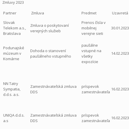
Zmluvy 2023
Partner
Zmluva
Predmet
Uzavretá
Slovak
Prenos čísla v
Zmluva o poskytovaní
Telekom a.s.,
mobilnej
30.01.2023
verejných služieb
Bratislava
verejne sieti
paušálne
Podunajské
Dohoda o stanovení
vstupné na
múzeum v
14.02.2023
paušálneho vstupného
všetky
Komárne
expozície
NN Tatry
Zamestnávateľská zmluva
príspevok
Sympatia,
16.02.2023
DDS
zamestnávateľa
d.d.s. a.s.
UNIQA d.d.s.
Zamestnávateľská zmluva
príspevok
16.02.2023
a.s
DDS
zamestnávateľa