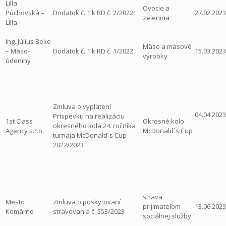
Lilla
Ovocie a
Púchovská –
Dodatok č. 1 k RD č. 2/2022
27.02.2023
zelenina
Lilla
Ing. Július Beke
Mäso a mäsové
– Mäso-
Dodatok č. 1 k RD č. 1/2022
15.03.2023
výrobky
údeniny
Zmluva o vyplatení
04.04.2023
Príspevku na realizáciu
1st Class
Okresné kolo
okresného kola 24. ročníka
Agency s.r.o.
McDonald´s Cup
turnaja McDonald´s Cup
2022/2023
strava
Mesto
Zmluva o poskytovaní
prijímateľom
13.06.2023
Komárno
stravovania č. 553/2023
sociálnej služby