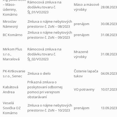
Rámocová zmluva na
– Mäso-
Mäso a mäsové
dodávku tovaru č.
28.08.2023
údeniny,
výrobky
ŠJ_01/VO2023
Komárno
Miroslav
Zmluva o nájme nebytových
prenájom
30.08.2023
Námesný
priestorov č. ZoN – 08/2023
Zmluva o nájme nebytových
BC Komárno
prenájom
31.08.2023
priestorov č. ZoN – 09/2023
Mirkom Plus
Rámocová zmluva na
Mrazené
s.r.o.,
dodávku tovaru č.
31.08.2023
výrobky
Marcelová
ŠJ_02/VO2023
PK-Krtkovanie
Čistenie lapača
Zmluva o dielo
04.09.2023
s.r.o., Senec
tukov
Príkazná zmluva o
Kabátová
poskytovaní odbornej
VO potraviny
10.07.2023
Andrea
pomoci pri verejnom
obstarávaní
Veselá
Zmluva o nájme nebytových
Sovička OZ
prenájom
13.09.2023
priestorov č. ZoN – 10/2023
Komárno