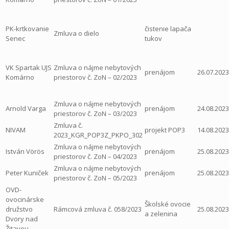
PK-krtkovanie
čistenie lapača
Zmluva o dielo
Senec
tukov
VK Spartak UJS
Zmluva o nájme nebytových
prenájom
26.07.2023
Komárno
priestorov č. ZoN – 02/2023
Zmluva o nájme nebytových
Arnold Varga
prenájom
24.08.2023
priestorov č. ZoN – 03/2023
Zmluva č.
NIVAM
projekt POP3
14.08.2023
2023_KGR_POP3Z_PKPO_302
Zmluva o nájme nebytových
István Vörös
prenájom
25.08.2023
priestorov č. ZoN – 04/2023
Zmluva o nájme nebytových
Peter Kuniček
prenájom
25.08.2023
priestorov č. ZoN – 05/2023
OVD-
ovocinárske
Školské ovocie
družstvo
Rámcová zmluva č. 058/2023
25.08.2023
a zelenina
Dvory nad
Žitavou