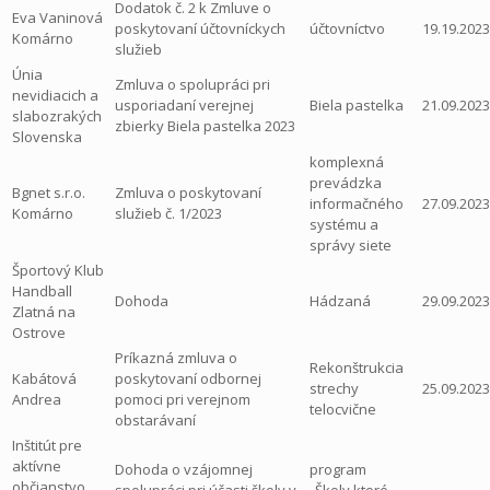
Dodatok č. 2 k Zmluve o
Eva Vaninová
poskytovaní účtovníckych
účtovníctvo
19.19.2023
Komárno
služieb
Únia
Zmluva o spolupráci pri
nevidiacich a
usporiadaní verejnej
Biela pastelka
21.09.2023
slabozrakých
zbierky Biela pastelka 2023
Slovenska
komplexná
prevádzka
Bgnet s.r.o.
Zmluva o poskytovaní
informačného
27.09.2023
Komárno
služieb č. 1/2023
systému a
správy siete
Športový Klub
Handball
Dohoda
Hádzaná
29.09.2023
Zlatná na
Ostrove
Príkazná zmluva o
Rekonštrukcia
Kabátová
poskytovaní odbornej
strechy
25.09.2023
Andrea
pomoci pri verejnom
telocvične
obstarávaní
Inštitút pre
aktívne
Dohoda o vzájomnej
program
občianstvo,