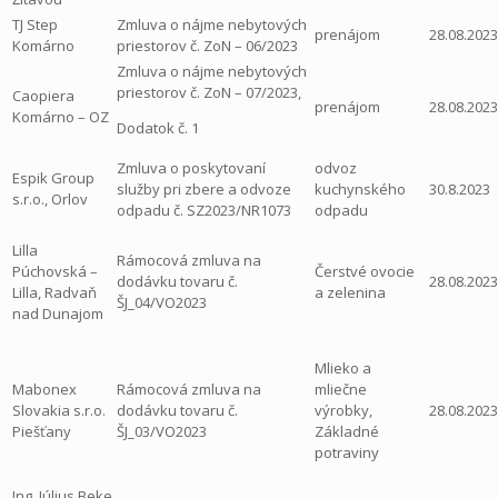
TJ Step
Zmluva o nájme nebytových
prenájom
28.08.2023
Komárno
priestorov č. ZoN – 06/2023
Zmluva o nájme nebytových
priestorov č. ZoN – 07/2023,
Caopiera
prenájom
28.08.2023
Komárno – OZ
Dodatok č. 1
Zmluva o poskytovaní
odvoz
Espik Group
služby pri zbere a odvoze
kuchynského
30.8.2023
s.r.o., Orlov
odpadu č. SZ2023/NR1073
odpadu
Lilla
Rámocová zmluva na
Púchovská –
Čerstvé ovocie
dodávku tovaru č.
28.08.2023
Lilla, Radvaň
a zelenina
ŠJ_04/VO2023
nad Dunajom
Mlieko a
Mabonex
Rámocová zmluva na
mliečne
Slovakia s.r.o.
dodávku tovaru č.
výrobky,
28.08.2023
Piešťany
ŠJ_03/VO2023
Základné
potraviny
Ing. Július Beke