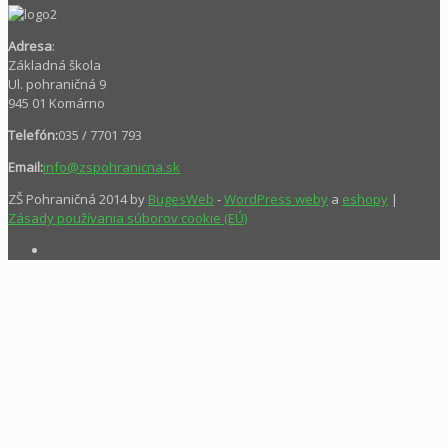
Adresa
:
Základná škola
Ul. pohraničná 9
945 01 Komárno
Telefón:
035 / 7701 793
Email:
info@zspohranicna.sk
ZŠ Pohraničná 2014 by
BugesWeb
-
WordPress weby
a
eshopy
|
Zásady používania súborov cookie (EÚ)