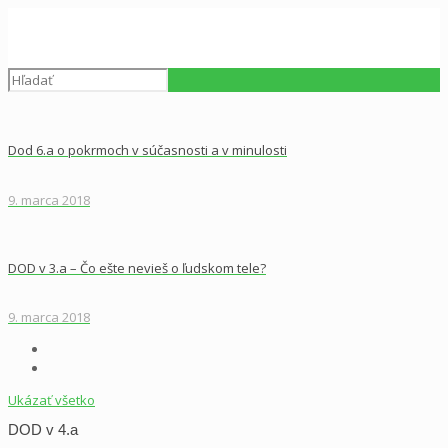
Dod 6.a o pokrmoch v súčasnosti a v minulosti
9. marca 2018
DOD v 3.a – Čo ešte nevieš o ľudskom tele?
9. marca 2018
Ukázať všetko
DOD v 4.a