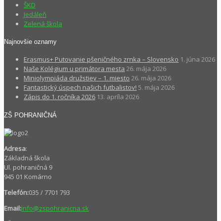
ŠKD
Jedáleň
Zelená škola
Najnovšie oznamy
Erasmus+ Putovanie pšeničného zrnka – Slovensko
1. júna 2026
Naše Kolégium u primátora mesta
26. mája 2026
Miniolympiáda družstiev – 1. miesto
26. mája 2026
Fantastický úspech našich futbalistov!
5. mája 2026
Zápis do 1. ročníka 2026
13. apríla 2026
ZŠ POHRANIČNÁ
Adresa
:
Základná škola
Ul. pohraničná 9
945 01 Komárno
Telefón:
035 / 7701 793
Email:
info@zspohranicna.sk