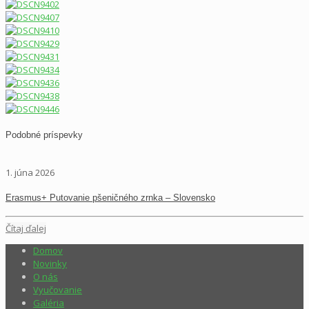
Podobné príspevky
1. júna 2026
Erasmus+ Putovanie pšeničného zrnka – Slovensko
Čítaj ďalej
Domov
Novinky
O nás
Vyučovanie
Galéria