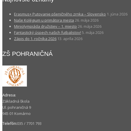
Erasmus+ Putovanie pšeničného zrnka – Slovensko
1. júna 2026
Naše Kolégium u primátora mesta
26. mája 2026
Miniolympiáda družstiev – 1. miesto
26. mája 2026
Fantastický úspech našich futbalistov!
5. mája 2026
Zápis do 1. ročníka 2026
13. apríla 2026
ZŠ POHRANIČNÁ
Adresa
:
Základná škola
Ul. pohraničná 9
945 01 Komárno
Telefón:
035 / 7701 793