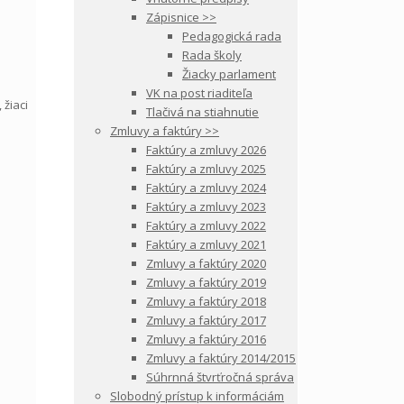
Zápisnice >>
Pedagogická rada
Rada školy
Žiacky parlament
VK na post riaditeľa
 žiaci
Tlačivá na stiahnutie
Zmluvy a faktúry >>
Faktúry a zmluvy 2026
Faktúry a zmluvy 2025
Faktúry a zmluvy 2024
Faktúry a zmluvy 2023
Faktúry a zmluvy 2022
Faktúry a zmluvy 2021
Zmluvy a faktúry 2020
Zmluvy a faktúry 2019
Zmluvy a faktúry 2018
Zmluvy a faktúry 2017
Zmluvy a faktúry 2016
Zmluvy a faktúry 2014/2015
Súhrnná štvrťročná správa
Slobodný prístup k informáciám