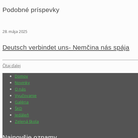
Podobné príspevky
28. mája 2025
Deutsch verbindet uns- Nemčina nás spája
Čítaj ďalej
Domov
Novinky
O nás
Vyučovanie
Galéria
ŠKD
Jedáleň
Zelená škola
Najnovšie oznamy