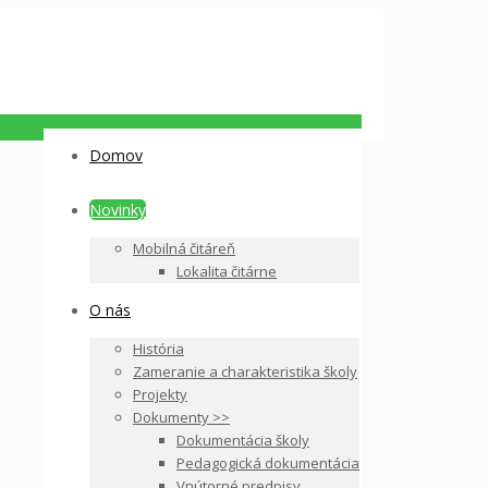
Domov
Novinky
Mobilná čitáreň
Lokalita čitárne
O nás
História
Zameranie a charakteristika školy
Projekty
Dokumenty >>
Dokumentácia školy
Pedagogická dokumentácia
Vnútorné predpisy