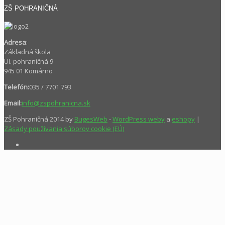
ZŠ POHRANIČNÁ
Adresa
:
Základná škola
Ul. pohraničná 9
945 01 Komárno
Telefón:
035 / 7701 793
Email:
info@zspohranicna.sk
ZŠ Pohraničná 2014 by
BugesWeb
-
WordPress weby
a
eshopy
|
Zásady používania súborov cookie (EÚ)