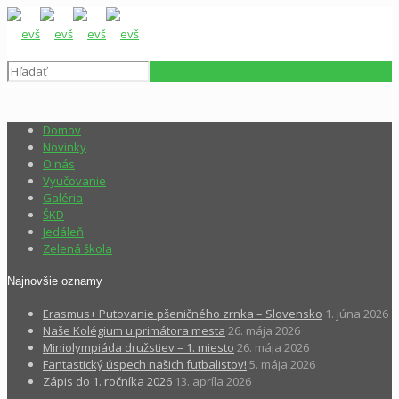
Domov
Novinky
O nás
Vyučovanie
Galéria
ŠKD
Jedáleň
Zelená škola
Najnovšie oznamy
Erasmus+ Putovanie pšeničného zrnka – Slovensko
1. júna 2026
Naše Kolégium u primátora mesta
26. mája 2026
Miniolympiáda družstiev – 1. miesto
26. mája 2026
Fantastický úspech našich futbalistov!
5. mája 2026
Zápis do 1. ročníka 2026
13. apríla 2026