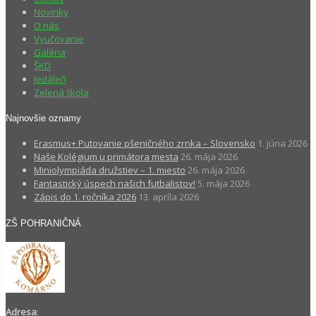
Novinky
O nás
Vyučovanie
Galéria
ŠKD
Jedáleň
Zelená škola
Najnovšie oznamy
Erasmus+ Putovanie pšeničného zrnka – Slovensko
1. júna 2026
Naše Kolégium u primátora mesta
26. mája 2026
Miniolympiáda družstiev – 1. miesto
26. mája 2026
Fantastický úspech našich futbalistov!
5. mája 2026
Zápis do 1. ročníka 2026
13. apríla 2026
ZŠ POHRANIČNÁ
Adresa
: