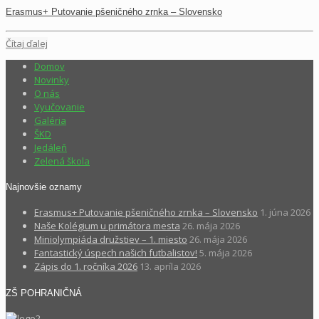
Erasmus+ Putovanie pšeničného zrnka – Slovensko
Čítaj ďalej
Domov
Novinky
O nás
Vyučovanie
Galéria
ŠKD
Jedáleň
Zelená škola
Najnovšie oznamy
Erasmus+ Putovanie pšeničného zrnka – Slovensko
1. júna 2026
Naše Kolégium u primátora mesta
26. mája 2026
Miniolympiáda družstiev – 1. miesto
26. mája 2026
Fantastický úspech našich futbalistov!
5. mája 2026
Zápis do 1. ročníka 2026
13. apríla 2026
ZŠ POHRANIČNÁ