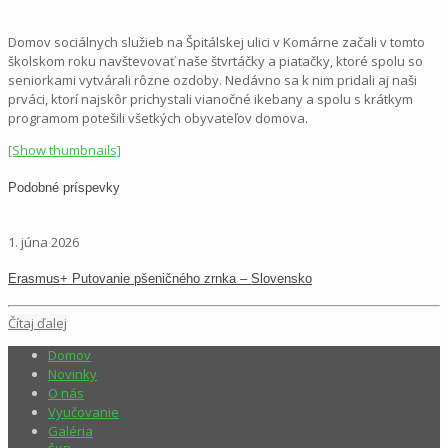
Domov sociálnych služieb na Špitálskej ulici v Komárne začali v tomto
školskom roku navštevovať naše štvrtáčky a piatačky, ktoré spolu so
seniorkami vytvárali rôzne ozdoby. Nedávno sa k nim pridali aj naši
prváci, ktorí najskôr prichystali vianočné ikebany a spolu s krátkym
programom potešili všetkých obyvateľov domova.
[Show thumbnails]
Podobné príspevky
1. júna 2026
Erasmus+ Putovanie pšeničného zrnka – Slovensko
Čítaj ďalej
Domov
Novinky
O nás
Vyučovanie
Galéria