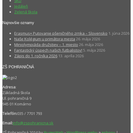
ŠKD
Jedáleň
Zelená škola
Najnovšie oznamy
Erasmus+ Putovanie pšeničného zrnka – Slovensko
1. júna 2026
Naše Kolégium u primátora mesta
26. mája 2026
Miniolympiáda družstiev – 1. miesto
26. mája 2026
Fantastický úspech našich futbalistov!
5. mája 2026
Zápis do 1. ročníka 2026
13. apríla 2026
ZŠ POHRANIČNÁ
Adresa
:
Základná škola
Ul. pohraničná 9
945 01 Komárno
Telefón:
035 / 7701 793
Email:
info@zspohranicna.sk
ZŠ Pohraničná 2014 by
BugesWeb
-
WordPress weby
a
eshopy
|