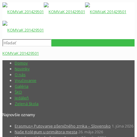
KOMVaK 201429501
Domov
Novinky
O nás
Vyučovanie
Galéria
ŠKD
Jedáleň
Zelená škola
Najnovšie oznamy
Erasmus+ Putovanie pšeničného zrnka – Slovensko
1. júna 2026
Naše Kolégium u primátora mesta
26. mája 2026