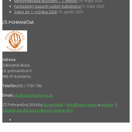
Miniolympiáda družstiev – 1. miesto
26. mája 2026
Fantastický úspech našich futbalistov!
5. mája 2026
Zápis do 1. ročníka 2026
13. apríla 2026
ZŠ POHRANIČNÁ
Adresa
:
Základná škola
Ul. pohraničná 9
945 01 Komárno
Telefón:
035 / 7701 793
Email:
info@zspohranicna.sk
ZŠ Pohraničná 2014 by
BugesWeb
-
WordPress weby
a
eshopy
|
Zásady používania súborov cookie (EÚ)