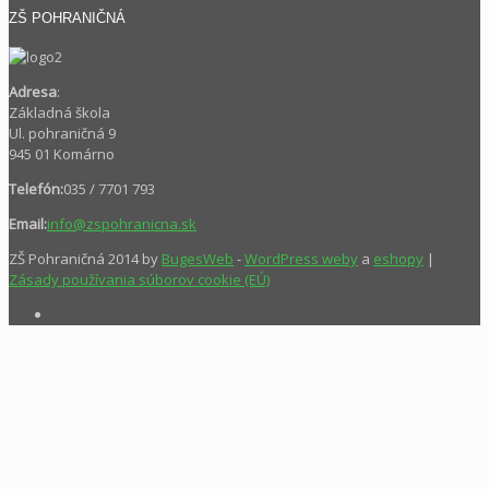
ZŠ POHRANIČNÁ
Adresa
:
Základná škola
Ul. pohraničná 9
945 01 Komárno
Telefón:
035 / 7701 793
Email:
info@zspohranicna.sk
ZŠ Pohraničná 2014 by
BugesWeb
-
WordPress weby
a
eshopy
|
Zásady používania súborov cookie (EÚ)