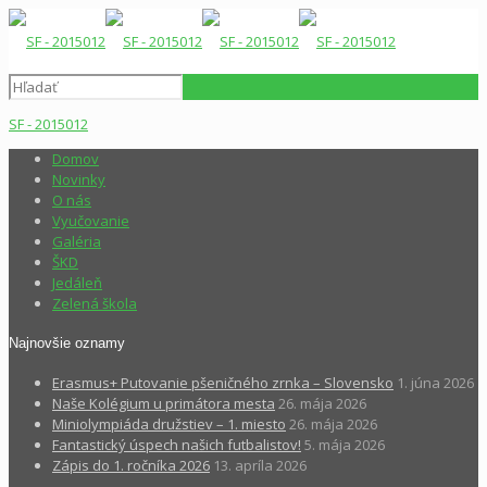
SF - 2015012
Domov
Novinky
O nás
Vyučovanie
Galéria
ŠKD
Jedáleň
Zelená škola
Najnovšie oznamy
Erasmus+ Putovanie pšeničného zrnka – Slovensko
1. júna 2026
Naše Kolégium u primátora mesta
26. mája 2026
Miniolympiáda družstiev – 1. miesto
26. mája 2026
Fantastický úspech našich futbalistov!
5. mája 2026
Zápis do 1. ročníka 2026
13. apríla 2026