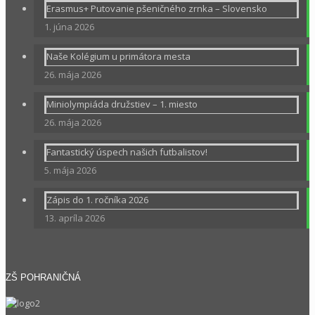
Erasmus+ Putovanie pšeničného zrnka – Slovensko
1. júna 2026
Naše Kolégium u primátora mesta
26. mája 2026
Miniolympiáda družstiev – 1. miesto
26. mája 2026
Fantastický úspech našich futbalistov!
5. mája 2026
Zápis do 1. ročníka 2026
13. apríla 2026
ZŠ POHRANIČNÁ