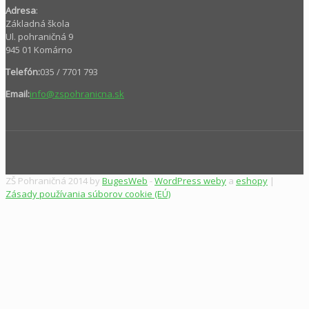
Adresa
:
Základná škola
Ul. pohraničná 9
945 01 Komárno
Telefón:
035 / 7701 793
Email:
info@zspohranicna.sk
ZŠ Pohraničná 2014 by
BugesWeb
-
WordPress weby
a
eshopy
|
Zásady používania súborov cookie (EÚ)