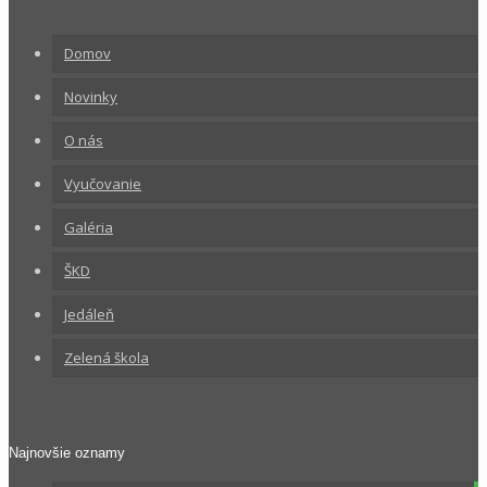
Domov
Novinky
O nás
Vyučovanie
Galéria
ŠKD
Jedáleň
Zelená škola
Najnovšie oznamy