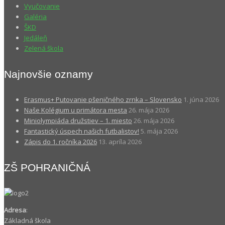
Vyučovanie
Galéria
ŠKD
Jedáleň
Zelená škola
Najnovšie oznamy
Erasmus+ Putovanie pšeničného zrnka – Slovensko
1. júna 2026
Naše Kolégium u primátora mesta
26. mája 2026
Miniolympiáda družstiev – 1. miesto
26. mája 2026
Fantastický úspech našich futbalistov!
5. mája 2026
Zápis do 1. ročníka 2026
13. apríla 2026
ZŠ POHRANIČNÁ
Adresa
:
Základná škola