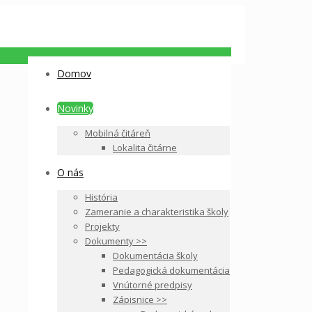
Domov
Novinky
Mobilná čitáreň
Lokalita čitárne
O nás
História
Zameranie a charakteristika školy
Projekty
Dokumenty >>
Dokumentácia školy
Pedagogická dokumentácia
Vnútorné predpisy
Zápisnice >>