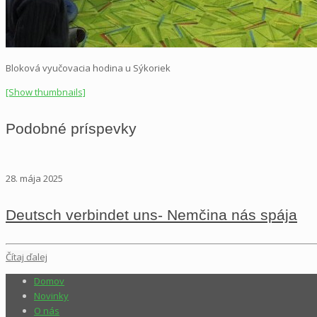
Bloková vyučovacia hodina u Sýkoriek
[Show thumbnails]
Podobné príspevky
28. mája 2025
Deutsch verbindet uns- Nemčina nás spája
Čítaj ďalej
Domov
Novinky
O nás