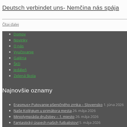
Deutsch verbindet uns- Nemčina nás spája
Čítaj ďalej
Domov
Novinky
O nás
Vyučovanie
Galéria
ŠKD
Jedáleň
Zelená škola
Najnovšie oznamy
Erasmus+ Putovanie pšeničného zrnka – Slovensko
1. júna 2026
Naše Kolégium u primátora mesta
26. mája 2026
Miniolympiáda družstiev – 1. miesto
26. mája 2026
Fantastický úspech našich futbalistov!
5. mája 2026