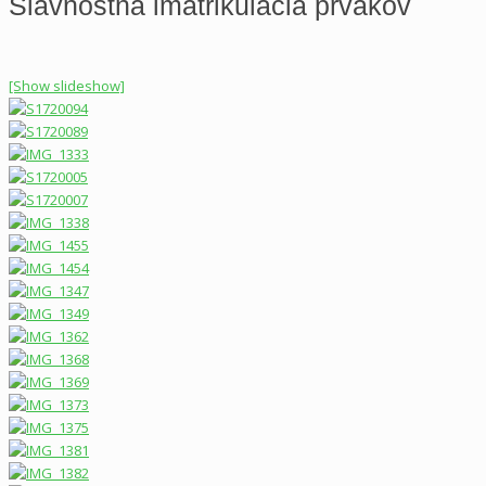
Slávnostná imatrikulácia prvákov
[Show slideshow]