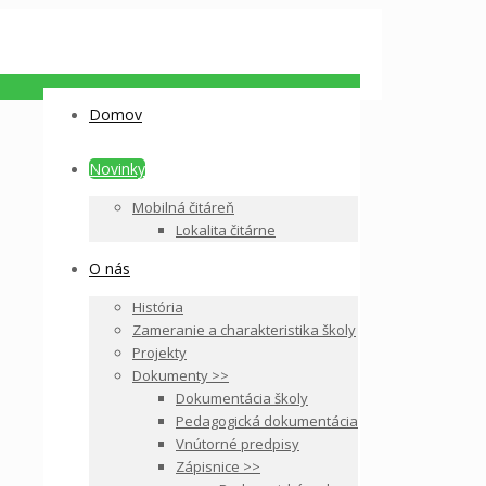
Domov
Novinky
Mobilná čitáreň
Lokalita čitárne
O nás
História
Zameranie a charakteristika školy
Projekty
Dokumenty >>
Dokumentácia školy
Pedagogická dokumentácia
Vnútorné predpisy
Zápisnice >>