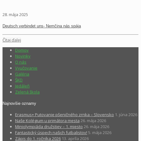
28. mája 2025
Deutsch verbindet uns- Nemčina nás spája
Čítaj ďalej
Domov
Novinky
O nás
Vyučovanie
Galéria
ŠKD
Jedáleň
Zelená škola
Najnovšie oznamy
Erasmus+ Putovanie pšeničného zrnka – Slovensko
1. júna 2026
Naše Kolégium u primátora mesta
26. mája 2026
Miniolympiáda družstiev – 1. miesto
26. mája 2026
Fantastický úspech našich futbalistov!
5. mája 2026
Zápis do 1. ročníka 2026
13. apríla 2026