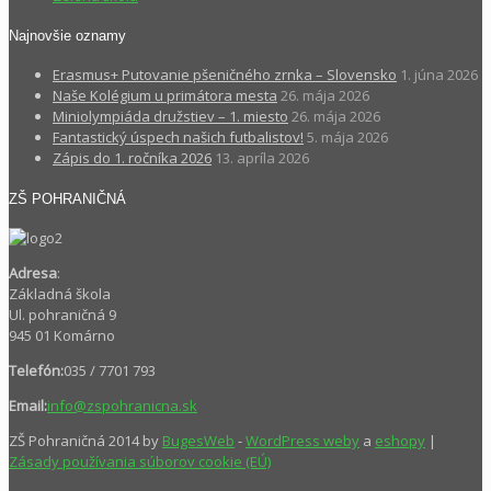
Najnovšie oznamy
Erasmus+ Putovanie pšeničného zrnka – Slovensko
1. júna 2026
Naše Kolégium u primátora mesta
26. mája 2026
Miniolympiáda družstiev – 1. miesto
26. mája 2026
Fantastický úspech našich futbalistov!
5. mája 2026
Zápis do 1. ročníka 2026
13. apríla 2026
ZŠ POHRANIČNÁ
Adresa
:
Základná škola
Ul. pohraničná 9
945 01 Komárno
Telefón:
035 / 7701 793
Email:
info@zspohranicna.sk
ZŠ Pohraničná 2014 by
BugesWeb
-
WordPress weby
a
eshopy
|
Zásady používania súborov cookie (EÚ)