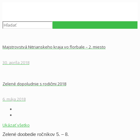
Majstrovstvá Nitrianskeho kraja vo florbale – 2. miesto
30. apríla 2018
Zelené dopoludnie s rodičmi 2018
6. mája 2018
Ukázať všetko
Zelené doobedie ročníkov 5. – 8.