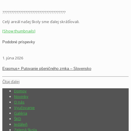
????????????????????????????????????
Celý areál našej školy sme ďalej skrášĺovali.
[Show thumbnails]
Podobné príspevky
1. júna 2026
Erasmus+ Putovanie pšeničného zrnka – Slovensko
Čítaj ďalej
Domov
Novinky
O nás
Vyučovanie
Galéria
ŠKD
Jedáleň
Zelená škola