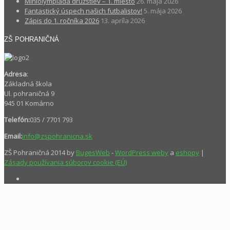
Miniolympiáda družstiev – 1. miesto
26. mája 2026
Fantastický úspech našich futbalistov!
5. mája 2026
Zápis do 1. ročníka 2026
13. apríla 2026
ZŠ POHRANIČNÁ
Adresa
:
Základná škola
Ul. pohraničná 9
945 01 Komárno
Telefón:
035 / 7701 793
Email:
info@zspohranicna.sk
ZŠ Pohraničná 2014 by
BugesWeb
-
WordPress weby
a
eshopy
|
Zásady používania súborov cookie (EÚ)