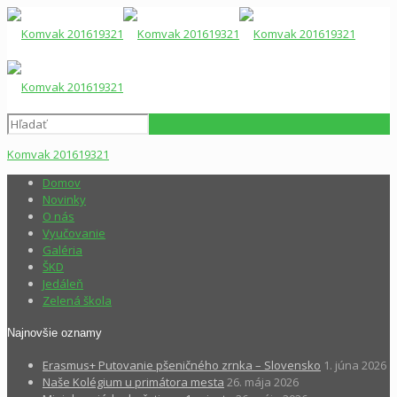
Komvak 201619321
Domov
Novinky
O nás
Vyučovanie
Galéria
ŠKD
Jedáleň
Zelená škola
Najnovšie oznamy
Erasmus+ Putovanie pšeničného zrnka – Slovensko
1. júna 2026
Naše Kolégium u primátora mesta
26. mája 2026