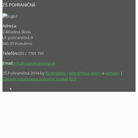
ZŠ POHRANIČNÁ
Adresa
:
Základná škola
Ul. pohraničná 9
945 01 Komárno
Telefón:
035 / 7701 793
Email:
info@zspohranicna.sk
ZŠ Pohraničná 2014 by
BugesWeb
-
WordPress weby
a
eshopy
|
Zásady používania súborov cookie (EÚ)