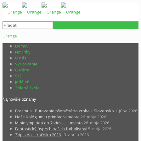
Orange
Domov
Novinky
O nás
Vyučovanie
Galéria
ŠKD
Jedáleň
Zelená škola
Najnovšie oznamy
Erasmus+ Putovanie pšeničného zrnka – Slovensko
1. júna 2026
Naše Kolégium u primátora mesta
26. mája 2026
Miniolympiáda družstiev – 1. miesto
26. mája 2026
Fantastický úspech našich futbalistov!
5. mája 2026
Zápis do 1. ročníka 2026
13. apríla 2026