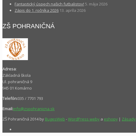
Fantastický úspech našich futbalistov!
5. mája 2026
Zápis do 1. ročníka 2026
13. apríla 2026
ZŠ POHRANIČNÁ
Adresa
:
Základná škola
Ul. pohraničná 9
945 01 Komárno
Telefón:
035 / 7701 793
Email:
info@zspohranicna.sk
ZŠ Pohraničná 2014 by
BugesWeb
-
WordPress weby
a
eshopy
|
Zásady 