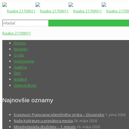
Raabe 21709911
Domov
Novinky
O nás
Vyučovanie
Galéria
ŠKD
Jedáleň
Zelená škola
Najnovšie oznamy
Erasmus+ Putovanie pšeničného zrnka – Slovensko
1. júna 2026
Naše Kolégium u primátora mesta
26. mája 2026
Miniolympiáda družstiev – 1. miesto
26. mája 2026