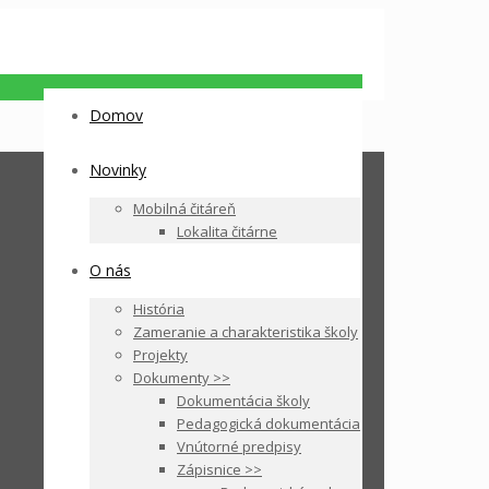
Domov
Novinky
Mobilná čitáreň
Lokalita čitárne
O nás
História
Zameranie a charakteristika školy
Projekty
Dokumenty >>
Dokumentácia školy
Pedagogická dokumentácia
Vnútorné predpisy
Zápisnice >>