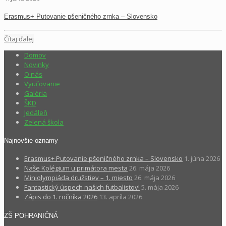
Erasmus+ Putovanie pšeničného zrnka – Slovensko
Čítaj ďalej
Domov
Novinky
O nás
Vyučovanie
Galéria
ŠKD
Jedáleň
Zelená škola
Najnovšie oznamy
Erasmus+ Putovanie pšeničného zrnka – Slovensko
1. júna 2026
Naše Kolégium u primátora mesta
26. mája 2026
Miniolympiáda družstiev – 1. miesto
26. mája 2026
Fantastický úspech našich futbalistov!
5. mája 2026
Zápis do 1. ročníka 2026
13. apríla 2026
ZŠ POHRANIČNÁ