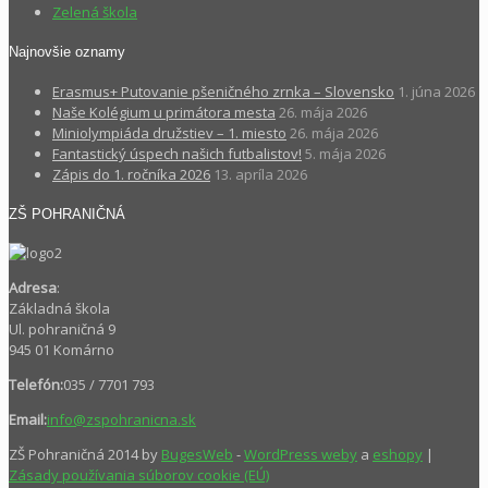
Zelená škola
Najnovšie oznamy
Erasmus+ Putovanie pšeničného zrnka – Slovensko
1. júna 2026
Naše Kolégium u primátora mesta
26. mája 2026
Miniolympiáda družstiev – 1. miesto
26. mája 2026
Fantastický úspech našich futbalistov!
5. mája 2026
Zápis do 1. ročníka 2026
13. apríla 2026
ZŠ POHRANIČNÁ
Adresa
:
Základná škola
Ul. pohraničná 9
945 01 Komárno
Telefón:
035 / 7701 793
Email:
info@zspohranicna.sk
ZŠ Pohraničná 2014 by
BugesWeb
-
WordPress weby
a
eshopy
|
Zásady používania súborov cookie (EÚ)