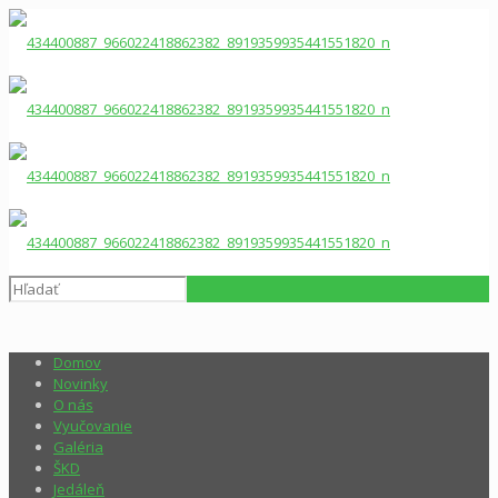
Domov
Novinky
O nás
Vyučovanie
Galéria
ŠKD
Jedáleň