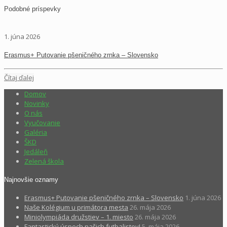
Podobné príspevky
1. júna 2026
Erasmus+ Putovanie pšeničného zrnka – Slovensko
Čítaj ďalej
Domov
Novinky
O nás
Vyučovanie
Galéria
ŠKD
Jedáleň
Zelená škola
Najnovšie oznamy
Erasmus+ Putovanie pšeničného zrnka – Slovensko
1. júna 2026
Naše Kolégium u primátora mesta
26. mája 2026
Miniolympiáda družstiev – 1. miesto
26. mája 2026
Fantastický úspech našich futbalistov!
5. mája 2026