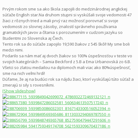
Prvým rokom sme sa ako škola zapojili do medzinárodnej anglickej
súťaže English star.Na druhom stupni si vyskúšali svoje vedomosti 47
žiaci z rôznych tried a mali prvý raz možnosť porovnať si svoje
vedomosti zo slovnej zásoby, znalostí správneho používania
gramatických javov a čítania s porozumením v cudzom jazyku so
študentmi zo Slovenska aj Čiech.
Tento rok sa do súťaže zapojilo 19,590 žiakov z 545 škôl! My sme boli
medzi nimi.
Podarilo sa nám mať aj dvoch žiakov so 100% úspešnosťou v teste vo
svojich kategóriách – Samia Beckford z 5.B a Ema Urbanovská zo 6.B.
Všetci so zlatou medailou na diplomoch mali viac ako 80%úspešnosť,
sme na nich veľmi hrdí!
Dúfame, že aj na budúci rok sa nájdu žiaci, ktorí vyskúšajú túto súťaž a
zmerajú si sily s rovesníkmi.
[Show slideshow]