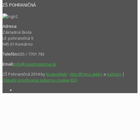
ZŠ POHRANIČNÁ
Adresa
:
Základná škola
Ul. pohraničná 9
945 01 Komárno
Telefón:
035 / 7701 793
Email:
info@zspohranicna.sk
ZŠ Pohraničná 2014 by
BugesWeb
-
WordPress weby
a
eshopy
|
Zásady používania súborov cookie (EÚ)