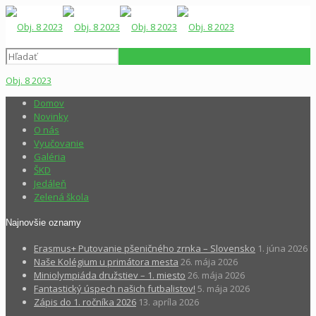
Obj. 8 2023
Domov
Novinky
O nás
Vyučovanie
Galéria
ŠKD
Jedáleň
Zelená škola
Najnovšie oznamy
Erasmus+ Putovanie pšeničného zrnka – Slovensko
1. júna 2026
Naše Kolégium u primátora mesta
26. mája 2026
Miniolympiáda družstiev – 1. miesto
26. mája 2026
Fantastický úspech našich futbalistov!
5. mája 2026
Zápis do 1. ročníka 2026
13. apríla 2026