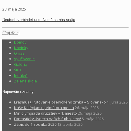
28. mája 2025
Deutsch verbindet uns- Nemčina nás spája
Čítaj ďalej
Domov
Novinky
O nás
Vyučovanie
Galéria
ŠKD
Jedáleň
Zelená škola
Najnovšie oznamy
Erasmus+ Putovanie pšeničného zrnka – Slovensko
1. júna 2026
Naše Kolégium u primátora mesta
26. mája 2026
Miniolympiáda družstiev – 1. miesto
26. mája 2026
Fantastický úspech našich futbalistov!
5. mája 2026
Zápis do 1. ročníka 2026
13. apríla 2026