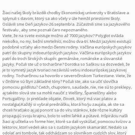
Žiaci našej školy brázdili chodby Ekonomickej univerzity v Bratislave a
splynuli s davom, ktorý sa ako včely v úle hemžil priestormi školy.
Oslávili sme Deň jazykov-26.septembra. Zúčastnili sme sa jazykového
festivalu , aby sme poznali čaro nepoznaného.
Viete, že na svete existuje možno až 7000 jazykov? Polyglot ovláda
niekoľko, no my, bežní smrteľníci, možno dva-tri. Medzi jazykmi existujú
podobné vzťahy ako medzi členmi rodiny. Väčšina európskych jazykov
patrí do skup
iny indoeurópskych jazykov. Väčšina európskych jazykov
patrí do troch širokých skupín: germánske, románske a slovanské
jazyky. Počuli ste už o tocharčine? Dorotka so Saškou sa dozvedeli, že
je to vymretý jazyk tvoriaci nezávislú vetvu indoeurópskej jazykovej
rodiny. Tocharčinou sa hovorilo v severočínskom Turkestane. Viete, že
v čínštine sú štyri základné tóny? Počuli ste, ako sa učiť slovíčka
pomocou goldlistu? Cwtch, chupotero, saudade, nie, nie sú to preklepy,
aj takéto slová ste sa mohli naučiť z Welšiny, Španielčiny alebo
Portugalčiny. (v preklade objatie, človek, ktorý má viac platov a
nostalgia).
Každý si vybral prednášku, ktorá ho/ju zaujala, a
k ste sa
chceli hrať(ako aj ja) ponoriť sa do víru stánkov, kde rôzne kultúry
propagujú svoju krajinu, bolo to veľmi ľahké a pútavé. Inšpiráciu našli
žiaci aj učitelia vo forme hier, ktoré sa dali vyskúšať, pomocou kvízov a
lektorov, ktorí vedeli ako sa s cudzím jazykom skamarátiť. Nedalo sa
odolať ani tombole, tak odchádzam so slovníkom cudzích slov, ktorý