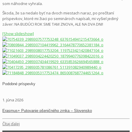
som náhodne vyhrala.
Škoda, že sa nedalo byť na dvoch miestach naraz, po prečítaní
príspevkov, ktoré mi žiaci po seminároch napísali, mi vyšiel jediný
záver: NA BUDÚCI ROK SME TAM ZNOVA, ALE NA DVA DNI!
[Show slideshow]
Podobné príspevky
1. júna 2026
Erasmus+ Putovanie pšeničného zrnka – Slovensko
Čítaj ďalej