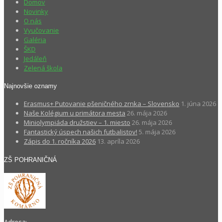
Domov
Novinky
O nás
Vyučovanie
Galéria
ŠKD
Jedáleň
Zelená škola
Najnovšie oznamy
Erasmus+ Putovanie pšeničného zrnka – Slovensko
1. júna 2026
Naše Kolégium u primátora mesta
26. mája 2026
Miniolympiáda družstiev – 1. miesto
26. mája 2026
Fantastický úspech našich futbalistov!
5. mája 2026
Zápis do 1. ročníka 2026
13. apríla 2026
ZŠ POHRANIČNÁ
Adresa
: