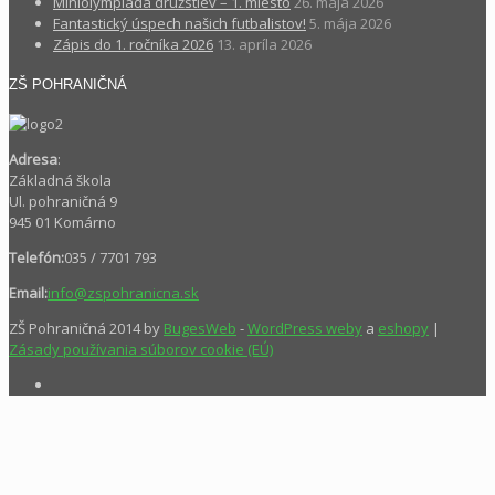
Miniolympiáda družstiev – 1. miesto
26. mája 2026
Fantastický úspech našich futbalistov!
5. mája 2026
Zápis do 1. ročníka 2026
13. apríla 2026
ZŠ POHRANIČNÁ
Adresa
:
Základná škola
Ul. pohraničná 9
945 01 Komárno
Telefón:
035 / 7701 793
Email:
info@zspohranicna.sk
ZŠ Pohraničná 2014 by
BugesWeb
-
WordPress weby
a
eshopy
|
Zásady používania súborov cookie (EÚ)