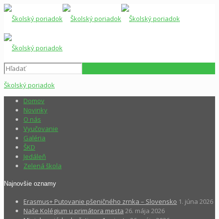
Školský poriadok
Domov
Novinky
O nás
Vyučovanie
Galéria
ŠKD
Jedáleň
Zelená škola
Najnovšie oznamy
Erasmus+ Putovanie pšeničného zrnka – Slovensko
1. júna 2026
Naše Kolégium u primátora mesta
26. mája 2026