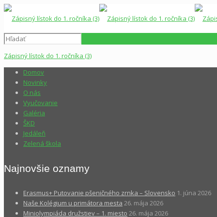
Zápisný lístok do 1. ročníka (3)
Domov
Novinky
O nás
Vyučovanie
Galéria
ŠKD
Jedáleň
Zelená škola
Najnovšie oznamy
Erasmus+ Putovanie pšeničného zrnka – Slovensko
1. júna 2026
Naše Kolégium u primátora mesta
26. mája 2026
Miniolympiáda družstiev – 1. miesto
26. mája 2026