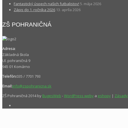
Fantastický úspech našich futbalistov!
5. mája 2026
Zápis do 1. ročníka 2026
13. apríla 2026
ZŠ POHRANIČNÁ
Adresa
:
Základná škola
Ul. pohraničná 9
945 01 Komárno
Telefón:
035 / 7701 793
Email:
info@zspohranicna.sk
ZŠ Pohraničná 2014 by
BugesWeb
-
WordPress weby
a
eshopy
|
Zásady 