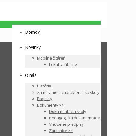
Domov
Novinky
Mobilná čitáreň
Lokalita čitárne
O nás
História
Zameranie a charakteristika školy
Projekty
Dokumenty >>
Dokumentácia školy
Pedagogická dokumentácia
Vnútorné predpisy
Zápisnice >>