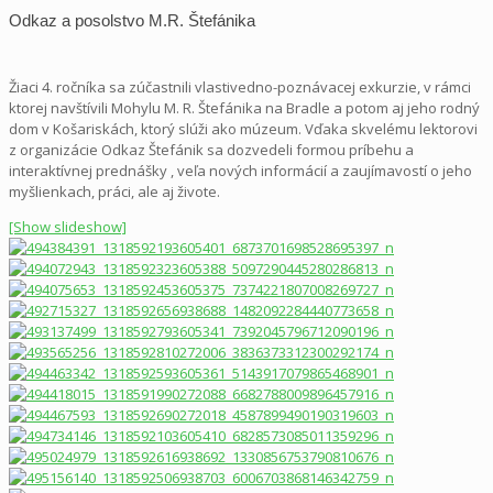
Odkaz a posolstvo M.R. Štefánika
Žiaci 4. ročníka sa zúčastnili vlastivedno-poznávacej exkurzie, v rámci
ktorej navštívili Mohylu M. R. Štefánika na Bradle a potom aj jeho rodný
dom v Košariskách, ktorý slúži ako múzeum. Vďaka skvelému lektorovi
z organizácie Odkaz Štefánik sa dozvedeli formou príbehu a
interaktívnej prednášky , veľa nových informácií a zaujímavostí o jeho
myšlienkach, práci, ale aj živote.
[Show slideshow]