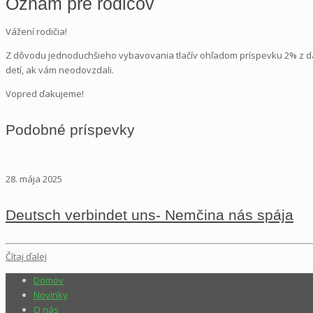
Oznam pre rodičov
Vážení rodičia!
Z dôvodu jednoduchšieho vybavovania tlačív ohľadom príspevku 2% z dan
detí, ak vám neodovzdali.
Vopred ďakujeme!
Podobné príspevky
28. mája 2025
Deutsch verbindet uns- Nemčina nás spája
Čítaj ďalej
Domov
Novinky
O nás