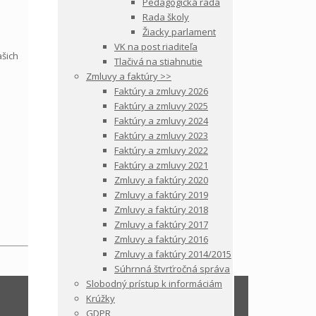
Pedagogická rada
Rada školy
Žiacky parlament
VK na post riaditeľa
ašich
Tlačivá na stiahnutie
Zmluvy a faktúry >>
Faktúry a zmluvy 2026
Faktúry a zmluvy 2025
Faktúry a zmluvy 2024
Faktúry a zmluvy 2023
Faktúry a zmluvy 2022
Faktúry a zmluvy 2021
Zmluvy a faktúry 2020
Zmluvy a faktúry 2019
Zmluvy a faktúry 2018
Zmluvy a faktúry 2017
Zmluvy a faktúry 2016
Zmluvy a faktúry 2014/2015
Súhrnná štvrťročná správa
Slobodný prístup k informáciám
Krúžky
GDPR