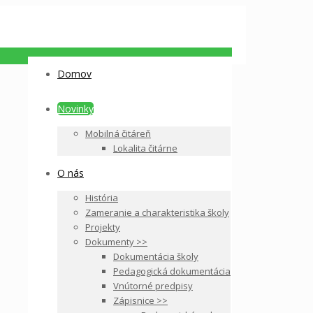
Domov
Novinky
Mobilná čitáreň
Lokalita čitárne
O nás
História
Zameranie a charakteristika školy
Projekty
Dokumenty >>
Dokumentácia školy
Pedagogická dokumentácia
Vnútorné predpisy
Zápisnice >>