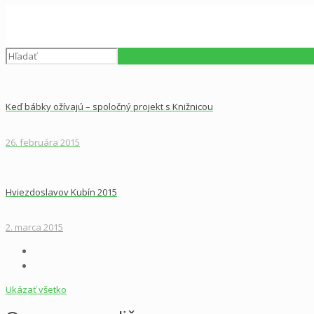
Keď bábky ožívajú – spoločný projekt s Knižnicou
26. februára 2015
Hviezdoslavov Kubín 2015
2. marca 2015
Ukázať všetko