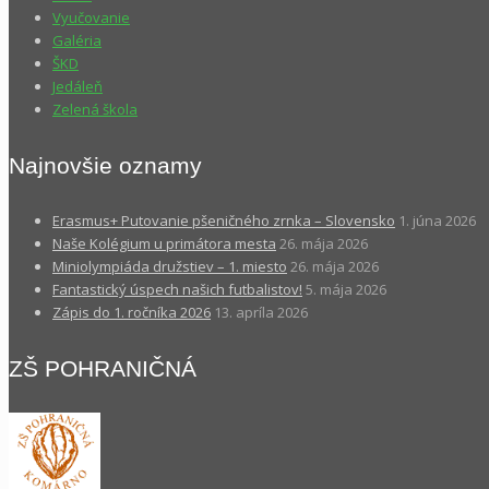
Vyučovanie
Galéria
ŠKD
Jedáleň
Zelená škola
Najnovšie oznamy
Erasmus+ Putovanie pšeničného zrnka – Slovensko
1. júna 2026
Naše Kolégium u primátora mesta
26. mája 2026
Miniolympiáda družstiev – 1. miesto
26. mája 2026
Fantastický úspech našich futbalistov!
5. mája 2026
Zápis do 1. ročníka 2026
13. apríla 2026
ZŠ POHRANIČNÁ