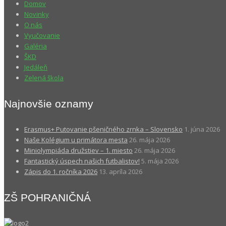
Domov
Novinky
O nás
Vyučovanie
Galéria
ŠKD
Jedáleň
Zelená škola
Najnovšie oznamy
Erasmus+ Putovanie pšeničného zrnka – Slovensko
1. júna 2026
Naše Kolégium u primátora mesta
26. mája 2026
Miniolympiáda družstiev – 1. miesto
26. mája 2026
Fantastický úspech našich futbalistov!
5. mája 2026
Zápis do 1. ročníka 2026
13. apríla 2026
ZŠ POHRANIČNÁ