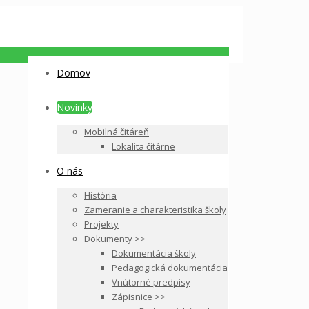
Domov
Novinky
Mobilná čitáreň
Lokalita čitárne
O nás
História
Zameranie a charakteristika školy
Projekty
Dokumenty >>
Dokumentácia školy
Pedagogická dokumentácia
Vnútorné predpisy
Zápisnice >>