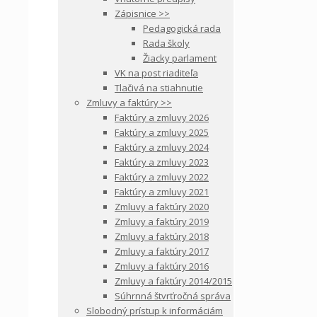
Zápisnice >>
Pedagogická rada
Rada školy
Žiacky parlament
VK na post riaditeľa
Tlačivá na stiahnutie
Zmluvy a faktúry >>
Faktúry a zmluvy 2026
Faktúry a zmluvy 2025
Faktúry a zmluvy 2024
Faktúry a zmluvy 2023
Faktúry a zmluvy 2022
Faktúry a zmluvy 2021
Zmluvy a faktúry 2020
Zmluvy a faktúry 2019
Zmluvy a faktúry 2018
Zmluvy a faktúry 2017
Zmluvy a faktúry 2016
Zmluvy a faktúry 2014/2015
Súhrnná štvrťročná správa
Slobodný prístup k informáciám