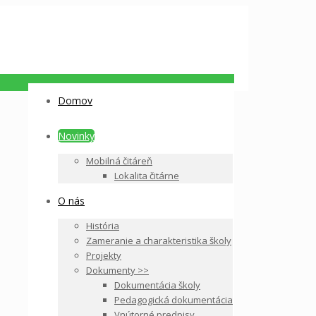
Domov
Novinky
Mobilná čitáreň
Lokalita čitárne
O nás
História
Zameranie a charakteristika školy
Projekty
Dokumenty >>
Dokumentácia školy
Pedagogická dokumentácia
Vnútorné predpisy