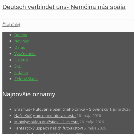
Deutsch verbindet uns- Nemčina nás spája
Čítaj ďalej
Domov
Novinky
O nás
Vyučovanie
Galéria
ŠKD
Jedáleň
Zelená škola
Najnovšie oznamy
Erasmus+ Putovanie pšeničného zrnka – Slovensko
1. júna 2026
Naše Kolégium u primátora mesta
26. mája 2026
Miniolympiáda družstiev – 1. miesto
26. mája 2026
Fantastický úspech našich futbalistov!
5. mája 2026