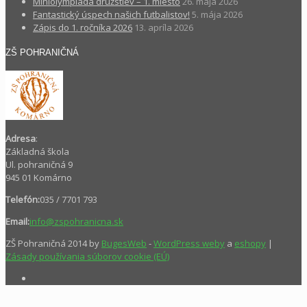
Miniolympiáda družstiev – 1. miesto
26. mája 2026
Fantastický úspech našich futbalistov!
5. mája 2026
Zápis do 1. ročníka 2026
13. apríla 2026
ZŠ POHRANIČNÁ
Adresa
:
Základná škola
Ul. pohraničná 9
945 01 Komárno
Telefón:
035 / 7701 793
Email:
info@zspohranicna.sk
ZŠ Pohraničná 2014 by
BugesWeb
-
WordPress weby
a
eshopy
|
Zásady používania súborov cookie (EÚ)