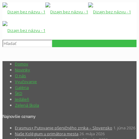
Domov
Novinky
O nás
Vyučovanie
Galéria
ŠKD
Jedáleň
Zelená škola
Najnovšie oznamy
Erasmus+ Putovanie pšeničného zrnka – Slovensko
1. júna 2026
Naše Kolégium u primátora mesta
26. mája 2026