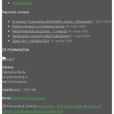
Zelená škola
Najnovšie oznamy
Erasmus+ Putovanie pšeničného zrnka – Slovensko
1. júna 2026
Naše Kolégium u primátora mesta
26. mája 2026
Miniolympiáda družstiev – 1. miesto
26. mája 2026
Fantastický úspech našich futbalistov!
5. mája 2026
Zápis do 1. ročníka 2026
13. apríla 2026
ZŠ POHRANIČNÁ
Adresa
:
Základná škola
Ul. pohraničná 9
945 01 Komárno
Telefón:
035 / 7701 793
Email:
info@zspohranicna.sk
ZŠ Pohraničná 2014 by
BugesWeb
-
WordPress weby
a
eshopy
|
Zásady používania súborov cookie (EÚ)