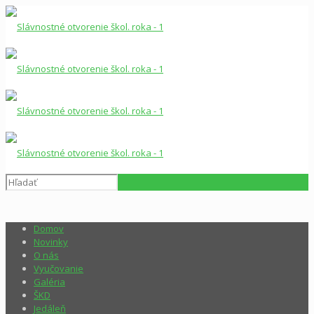
Domov
Novinky
O nás
Vyučovanie
Galéria
ŠKD
Jedáleň