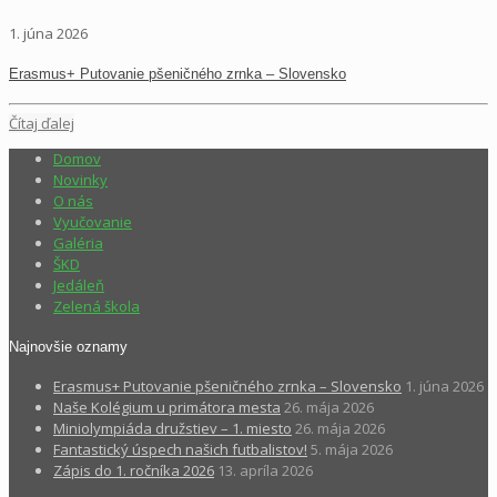
1. júna 2026
Erasmus+ Putovanie pšeničného zrnka – Slovensko
Čítaj ďalej
Domov
Novinky
O nás
Vyučovanie
Galéria
ŠKD
Jedáleň
Zelená škola
Najnovšie oznamy
Erasmus+ Putovanie pšeničného zrnka – Slovensko
1. júna 2026
Naše Kolégium u primátora mesta
26. mája 2026
Miniolympiáda družstiev – 1. miesto
26. mája 2026
Fantastický úspech našich futbalistov!
5. mája 2026
Zápis do 1. ročníka 2026
13. apríla 2026