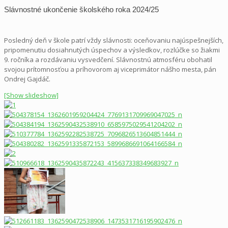
Slávnostné ukončenie školského roka 2024/25
Posledný deň v škole patrí vždy slávnosti: oceňovaniu najúspešnejších,
pripomenutiu dosiahnutých úspechov a výsledkov, rozlúčke so žiakmi
9. ročníka a rozdávaniu vysvedčení. Slávnostnú atmosféru obohatil
svojou prítomnosťou a príhovorom aj viceprimátor nášho mesta, pán
Ondrej Gajdáč.
[Show slideshow]