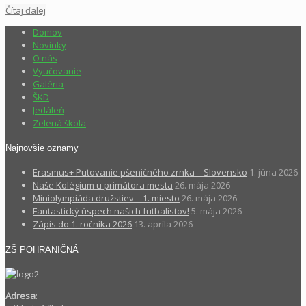
Čítaj ďalej
Domov
Novinky
O nás
Vyučovanie
Galéria
ŠKD
Jedáleň
Zelená škola
Najnovšie oznamy
Erasmus+ Putovanie pšeničného zrnka – Slovensko
1. júna 2026
Naše Kolégium u primátora mesta
26. mája 2026
Miniolympiáda družstiev – 1. miesto
26. mája 2026
Fantastický úspech našich futbalistov!
5. mája 2026
Zápis do 1. ročníka 2026
13. apríla 2026
ZŠ POHRANIČNÁ
Adresa
: