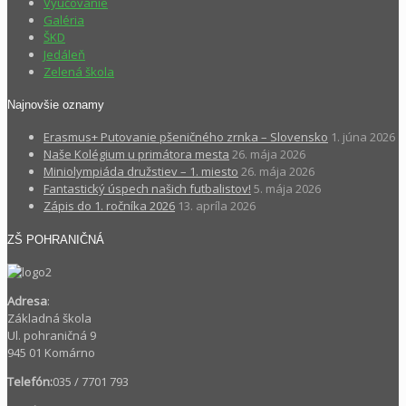
Vyučovanie
Galéria
ŠKD
Jedáleň
Zelená škola
Najnovšie oznamy
Erasmus+ Putovanie pšeničného zrnka – Slovensko
1. júna 2026
Naše Kolégium u primátora mesta
26. mája 2026
Miniolympiáda družstiev – 1. miesto
26. mája 2026
Fantastický úspech našich futbalistov!
5. mája 2026
Zápis do 1. ročníka 2026
13. apríla 2026
ZŠ POHRANIČNÁ
Adresa
:
Základná škola
Ul. pohraničná 9
945 01 Komárno
Telefón:
035 / 7701 793