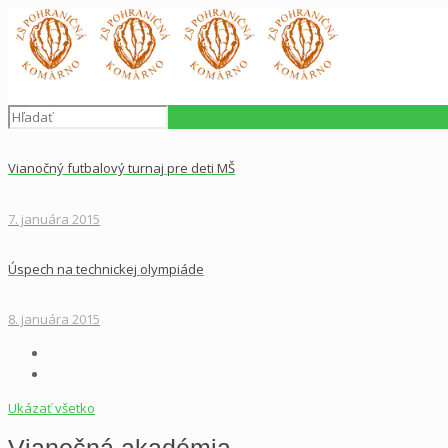
Vianočný futbalový turnaj pre deti MŠ
7. januára 2015
Úspech na technickej olympiáde
8. januára 2015
Ukázať všetko
Vianočná akadémia