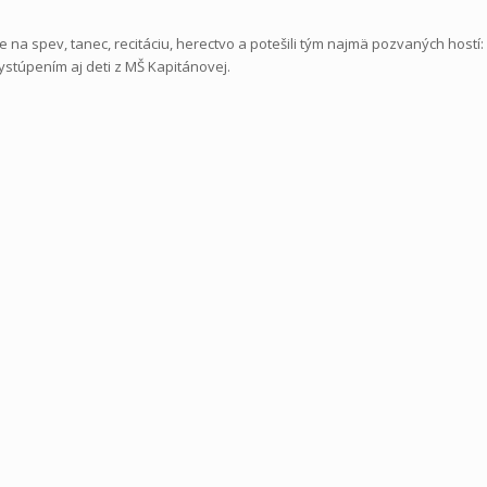
e na spev, tanec, recitáciu, herectvo a potešili tým najmä pozvaných hostí:
ystúpením aj deti z MŠ Kapitánovej.