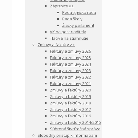
Zápisnice >>
Pedagogická rada
Rada školy
Žiacky parlament
VK na post riaditeľa
Tlačivá na stiahnutie
Zmluvy a faktúry >>
Faktúry a zmluvy 2026
Faktúry a zmluvy 2025
Faktúry a zmluvy 2024
Faktúry a zmluvy 2023
Faktúry a zmluvy 2022
Faktúry a zmluvy 2021
Zmluvy a faktúry 2020
Zmluvy a faktúry 2019
Zmluvy a faktúry 2018
Zmluvy a faktúry 2017
Zmluvy a faktúry 2016
Zmluvy a faktúry 2014/2015
Súhrnná štvrťročná správa
Slobodný prístup k informáciám