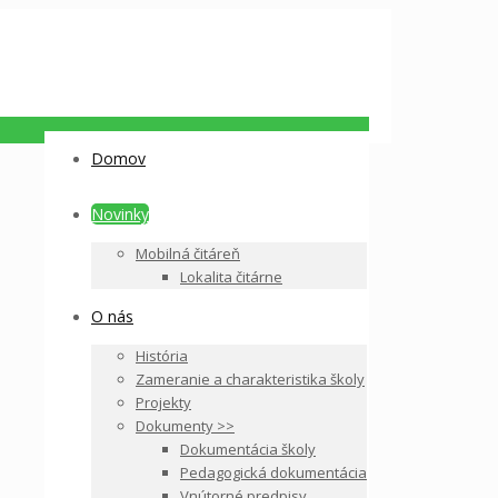
Domov
Novinky
Mobilná čitáreň
Lokalita čitárne
O nás
História
Zameranie a charakteristika školy
Projekty
Dokumenty >>
Dokumentácia školy
Pedagogická dokumentácia
Vnútorné predpisy