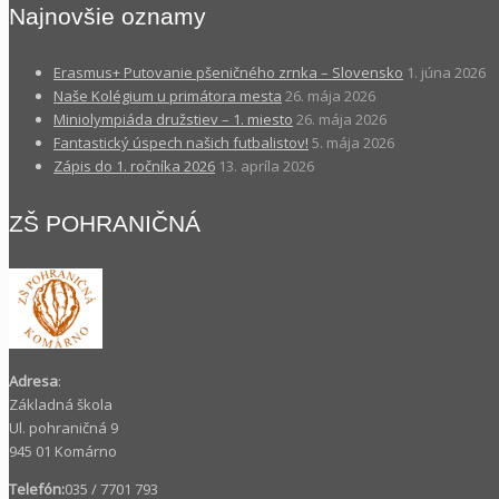
Najnovšie oznamy
Erasmus+ Putovanie pšeničného zrnka – Slovensko
1. júna 2026
Naše Kolégium u primátora mesta
26. mája 2026
Miniolympiáda družstiev – 1. miesto
26. mája 2026
Fantastický úspech našich futbalistov!
5. mája 2026
Zápis do 1. ročníka 2026
13. apríla 2026
ZŠ POHRANIČNÁ
Adresa
:
Základná škola
Ul. pohraničná 9
945 01 Komárno
Telefón:
035 / 7701 793