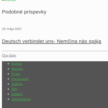
Podobné príspevky
28. mája 2025
Deutsch verbindet uns- Nemčina nás spája
Čítaj ďalej
Domov
Novinky
O nás
Vyučovanie
Galéria
ŠKD
Jedáleň
Zelená škola