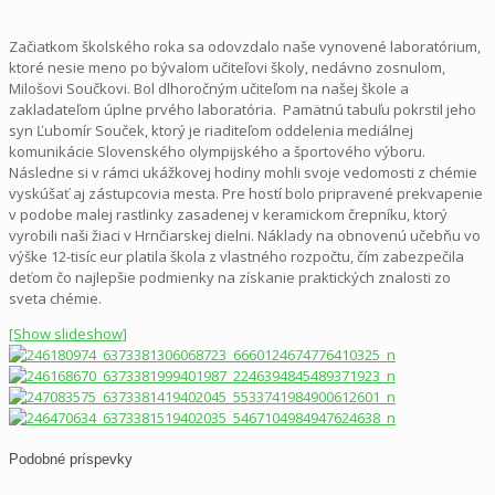
Začiatkom školského roka sa odovzdalo naše vynovené laboratórium,
ktoré nesie meno po bývalom učiteľovi školy, nedávno zosnulom,
Milošovi Součkovi. Bol dlhoročným učiteľom na našej škole a
zakladateľom úplne prvého laboratória. Pamätnú tabuľu pokrstil jeho
syn Ľubomír Souček, ktorý je riaditeľom oddelenia mediálnej
komunikácie Slovenského olympijského a športového výboru.
Následne si v rámci ukážkovej hodiny mohli svoje vedomosti z chémie
vyskúšať aj zástupcovia mesta. Pre hostí bolo pripravené prekvapenie
v podobe malej rastlinky zasadenej v keramickom črepníku, ktorý
vyrobili naši žiaci v Hrnčiarskej dielni. Náklady na obnovenú učebňu vo
výške 12-tisíc eur platila škola z vlastného rozpočtu, čím zabezpečila
deťom čo najlepšie podmienky na získanie praktických znalosti zo
sveta chémie.
[Show slideshow]
Podobné príspevky