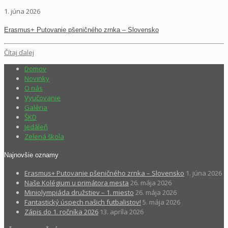
1. júna 2026
Erasmus+ Putovanie pšeničného zrnka – Slovensko
Čítaj ďalej
Domov
Novinky
O nás
Vyučovanie
Galéria
ŠKD
Jedáleň
Zelená škola
Najnovšie oznamy
Erasmus+ Putovanie pšeničného zrnka – Slovensko
1. júna 2026
Naše Kolégium u primátora mesta
26. mája 2026
Miniolympiáda družstiev – 1. miesto
26. mája 2026
Fantastický úspech našich futbalistov!
5. mája 2026
Zápis do 1. ročníka 2026
13. apríla 2026