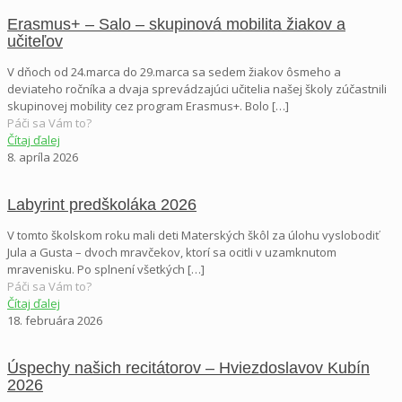
Erasmus+ – Salo – skupinová mobilita žiakov a
učiteľov
V dňoch od 24.marca do 29.marca sa sedem žiakov ôsmeho a
deviateho ročníka a dvaja sprevádzajúci učitelia našej školy zúčastnili
skupinovej mobility cez program Erasmus+. Bolo
[…]
Páči sa Vám to?
Čítaj ďalej
8. apríla 2026
Labyrint predškoláka 2026
V tomto školskom roku mali deti Materských škôl za úlohu vyslobodiť
Jula a Gusta – dvoch mravčekov, ktorí sa ocitli v uzamknutom
mravenisku. Po splnení všetkých
[…]
Páči sa Vám to?
Čítaj ďalej
18. februára 2026
Úspechy našich recitátorov – Hviezdoslavov Kubín
2026