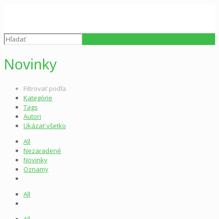
Novinky
Filtrovať podľa
Kategórie
Tags
Autori
Ukázať všetko
All
Nezaradené
Novinky
Oznamy
All
All