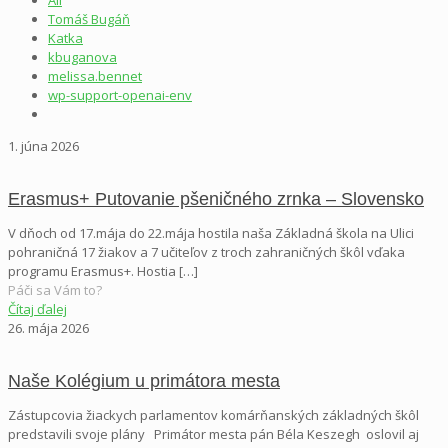
Tomáš Bugáň
Katka
kbuganova
melissa.bennet
wp-support-openai-env
1. júna 2026
Erasmus+ Putovanie pšeničného zrnka – Slovensko
V dňoch od 17.mája do 22.mája hostila naša Základná škola na Ulici
pohraničná 17 žiakov a 7 učiteľov z troch zahraničných škôl vďaka
programu Erasmus+. Hostia
[…]
Páči sa Vám to?
Čítaj ďalej
26. mája 2026
Naše Kolégium u primátora mesta
Zástupcovia žiackych parlamentov komárňanských základných škôl
predstavili svoje plány Primátor mesta pán Béla Keszegh oslovil aj