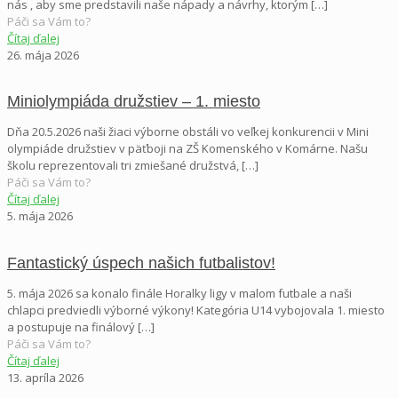
nás , aby sme predstavili naše nápady a návrhy, ktorým
[…]
Páči sa Vám to?
Čítaj ďalej
26. mája 2026
Miniolympiáda družstiev – 1. miesto
Dňa 20.5.2026 naši žiaci výborne obstáli vo veľkej konkurencii v Mini
olympiáde družstiev v päťboji na ZŠ Komenského v Komárne. Našu
školu reprezentovali tri zmiešané družstvá,
[…]
Páči sa Vám to?
Čítaj ďalej
5. mája 2026
Fantastický úspech našich futbalistov!
5. mája 2026 sa konalo finále Horalky ligy v malom futbale a naši
chlapci predviedli výborné výkony! Kategória U14 vybojovala 1. miesto
a postupuje na finálový
[…]
Páči sa Vám to?
Čítaj ďalej
13. apríla 2026