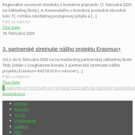
Regionálne osvetové stredisko v Komárne pripravilo 12. februára 2026
na Základnej škole J. A. Komenského v Komárne posledné obvodné
kolo 72. ročníka celoštátnej postupovej súťaže a
[…]
Páči sa Vám to?
Čítaj ďalej
16. februára 2026
3. partnerské stretnutie nášho projektu Erasmus+
Od 2. do 6. februára 2026 sa na maďarskej partnerskej základnej škole
Tildy Zoltán v Szeghalome konalo 3. partnerské stretnutie nášho
projektu Erasmus+ KA210-SCH s názvom
[…]
Páči sa Vám to?
Čítaj ďalej
1
2
3
4
5
6
7
8
9
10
11
12
13
14
15
16
17
18
19
20
21
22
23
24
25
26
27
28
29
30
31
32
33
34
35
3
Nasledujúce
Domov
Novinky
O nás
Vyučovanie
Galéria
ŠKD