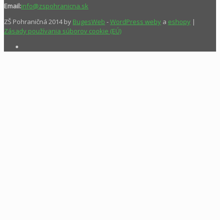
Email:
info@zspohranicna.sk
ZŠ Pohraničná 2014 by
BugesWeb
-
WordPress weby
a
eshopy
|
Zásady používania súborov cookie (EÚ)