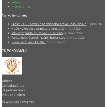
Jedáleň
Zelená škola
Najnovšie oznamy
Erasmus+ Putovanie pšeničného zrnka – Slovensko
1. júna 2026
Naše Kolégium u primátora mesta
26. mája 2026
Miniolympiáda družstiev – 1. miesto
26. mája 2026
Fantastický úspech našich futbalistov!
5. mája 2026
Zápis do 1. ročníka 2026
13. apríla 2026
ZŠ POHRANIČNÁ
Adresa
:
Základná škola
Ul. pohraničná 9
945 01 Komárno
Telefón:
035 / 7701 793