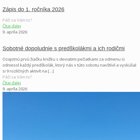
Zápis do 1. ročníka 2026
Páči sa Vám to?
Čítaj ďalej
9. apríla 2026
Sobotné dopoludnie s predškolákmi a ich rodičmi
Ozajstnú prvú žiačku knižku s deviatimi pečiatkami za odmenu si
odniesol každý predškolák, ktorý nás v túto sobotu navštívil a vyskúšal
si 9 rozličných aktivít na
[…]
Páči sa Vám to?
Čítaj ďalej
9. apríla 2026