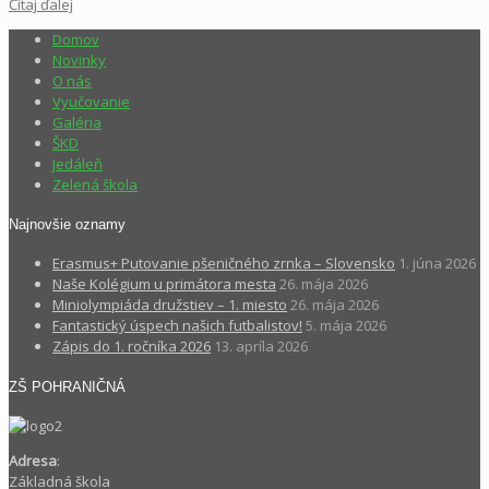
Čítaj ďalej
Domov
Novinky
O nás
Vyučovanie
Galéria
ŠKD
Jedáleň
Zelená škola
Najnovšie oznamy
Erasmus+ Putovanie pšeničného zrnka – Slovensko
1. júna 2026
Naše Kolégium u primátora mesta
26. mája 2026
Miniolympiáda družstiev – 1. miesto
26. mája 2026
Fantastický úspech našich futbalistov!
5. mája 2026
Zápis do 1. ročníka 2026
13. apríla 2026
ZŠ POHRANIČNÁ
Adresa
:
Základná škola