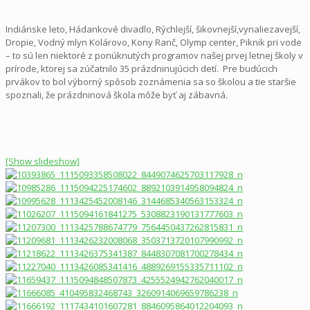
Indiánske leto, Hádankové divadlo, Rýchlejší, šikovnejší,vynaliezavejší,
Dropie, Vodný mlyn Kolárovo, Kony Ranč, Olymp center, Piknik pri vode
– to sú len niektoré z ponúknutých programov našej prvej letnej školy v
prírode, ktorej sa zúčatnilo 35 prázdninujúcich detí. Pre budúcich
prvákov to bol výborný spôsob zoznámenia sa so školou a tie staršie
spoznali, že prázdninová škola môže byť aj zábavná.
[Show slideshow]