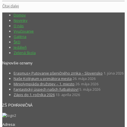
Čítaj ďalej
Domov
Novinky
O nás
Vyučovanie
Galéria
ŠKD
Jedáleň
Zelená škola
Najnovšie oznamy
Erasmus+ Putovanie pšeničného zrnka – Slovensko
1. júna 2026
Naše Kolégium u primátora mesta
26. mája 2026
Miniolympiáda družstiev – 1. miesto
26. mája 2026
Fantastický úspech našich futbalistov!
5. mája 2026
Zápis do 1. ročníka 2026
13. apríla 2026
ZŠ POHRANIČNÁ
Adresa
: