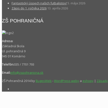
Fantastický úspech našich futbalistov!
5. mája 2026
Zápis do 1. ročníka 2026
13. apríla 2026
ZŠ POHRANIČNÁ
Adresa
:
Základná škola
Ul. pohraničná 9
945 01 Komárno
Telefón:
035 / 7701 793
Email:
info@zspohranicna.sk
ZŠ Pohraničná 2014 by
BugesWeb
-
WordPress weby
a
eshopy
|
Zásady 