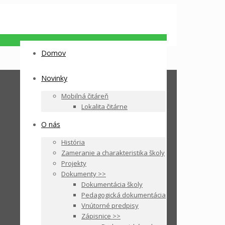
Domov
Novinky
Mobilná čitáreň
Lokalita čitárne
O nás
História
Zameranie a charakteristika školy
Projekty
Dokumenty >>
Dokumentácia školy
Pedagogická dokumentácia
Vnútorné predpisy
Zápisnice >>