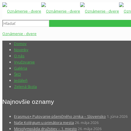
Oznámenie - dvere
Domov
Novinky
O nás
Vyučovanie
Galéria
ŠKD
Jedáleň
Zelená škola
Najnovšie oznamy
Erasmus+ Putovanie pšeničného zrnka – Slovensko
1. júna 2026
Naše Kolégium u primátora mesta
26. mája 2026
Miniolympiáda družstiev – 1. miesto
26. mája 2026