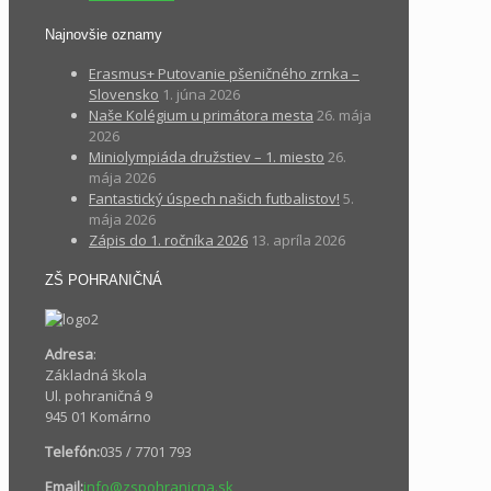
Najnovšie oznamy
Erasmus+ Putovanie pšeničného zrnka –
Slovensko
1. júna 2026
Naše Kolégium u primátora mesta
26. mája
2026
Miniolympiáda družstiev – 1. miesto
26.
mája 2026
Fantastický úspech našich futbalistov!
5.
mája 2026
Zápis do 1. ročníka 2026
13. apríla 2026
ZŠ POHRANIČNÁ
Adresa
:
Základná škola
Ul. pohraničná 9
945 01 Komárno
Telefón:
035 / 7701 793
Email:
info@zspohranicna.sk