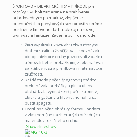
ŠPORTOVO – DIDAKTICKÉ HRY V PRÍRODE pre
ročníky 1.-4. boli zamerané na prehĺbenie
prírodovedných poznatkov, zlepšenie
orientačných a pohybových schopností v teréne,
posilnenie tímového ducha, ako aj na rozvoj
tvorivosti a fantázie. Zadania boli rôznorodé:
Žiaci vypátrali ukryté obrázky s rôznymi
druhmi rastlín a živočíšstva – spoznávali
biotop, niektoré druhy pozorovali v parku,
trénovali beh s prekážkami, zdokonaľovali
sa v šikovnosti a prehlbovali matematické
zručnosti.
Každá trieda počas špagátovej chôdze
prekonávala prekážky a plnila úlohy –
obchádzala vymedzený počet stromov,
zbierala gaštany a hlavne, nemohla sa
pustiť špagátu.
Tvorili spoločné obrázky formou landartu
z vlastnoručne nazbieraných prírodných
materiálov rozličného druhu.
[Show slideshow]