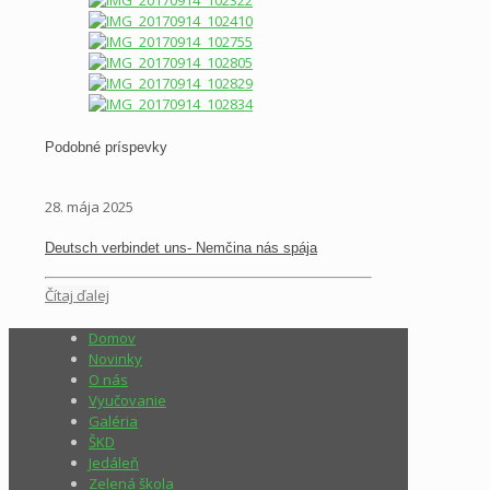
Podobné príspevky
28. mája 2025
Deutsch verbindet uns- Nemčina nás spája
Čítaj ďalej
Domov
Novinky
O nás
Vyučovanie
Galéria
ŠKD
Jedáleň
Zelená škola